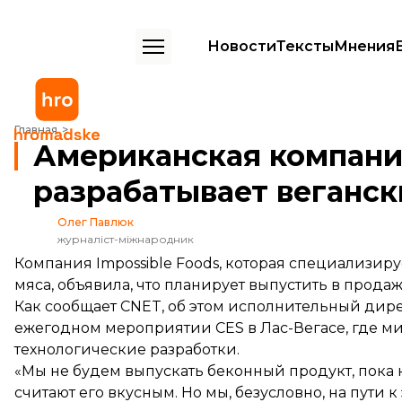
Новости
Тексты
Мнения
Американская компания заявила, что разрабатывает веганский бе
Главная
Американская компания
разрабатывает веганск
Олег Павлюк
журналіст-міжнародник
Компания Impossible Foods, которая специализиру
мяса, объявила, что планирует выпустить в прода
Как
сообщает
CNET, об этом исполнительный дирек
ежегодном мероприятии CES в Лас-Вегасе, где 
технологические разработки.
«Мы не будем выпускать беконный продукт, пока 
считают его вкусным. Но мы, безусловно, на пути к