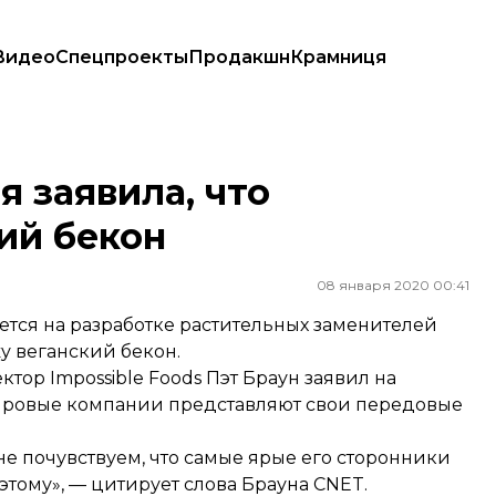
Видео
Спецпроекты
Продакшн
Крамниця
кон
 заявила, что
ий бекон
08 января 2020 00:41
ется на разработке растительных заменителей
жу веганский бекон.
тор Impossible Foods Пэт Браун заявил на
мировые компании представляют свои передовые
не почувствуем, что самые ярые его сторонники
 этому», — цитирует слова Брауна CNET.