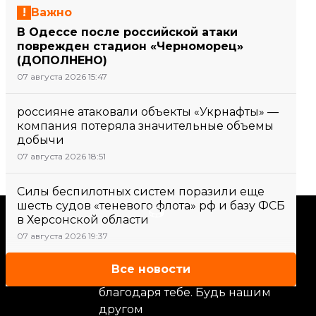
Важно
В Одессе после российской атаки
поврежден стадион «Черноморец»
(ДОПОЛНЕНО)
07 августа 2026 15:47
россияне атаковали объекты «Укрнафты» —
компания потеряла значительные объемы
добычи
07 августа 2026 18:51
Силы беспилотных систем поразили еще
шесть судов «теневого флота» рф и базу ФСБ
Поддержать
в Херсонской области
07 августа 2026 19:37
Поддержи hromadske.
Все новости
Мы работаем для тебя и
благодаря тебе. Будь нашим
другом