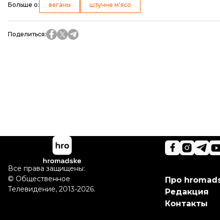
Больше о
:
веганы
штучне м'ясо
Поделиться
:
Все права защищены:
©
Общественное
Про hromad
Телевидение
,
2013-2026.
Редакция
Контакты