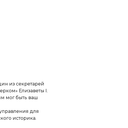
дин из секретарей
ерком» Елизаветы I.
ым мог быть ваш
 управления для
кого историка.