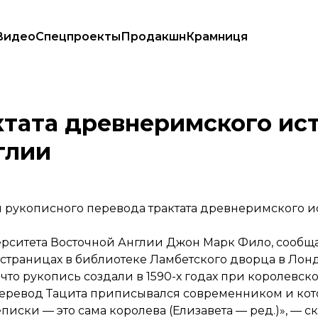
Видео
Спецпроекты
Продакшн
Крамниця
оролева Англии
ктата древнеримского ис
глии
м рукописного перевода трактата древнеримского и
ерситета Восточной Англии Джон Марк Фило,
сообщ
 страницах в библиотеке Ламбетского дворца в Лон
что рукопись создали в 1590-х годах при королевск
 перевод Тацита приписывался современником и ко
иски — это сама королева (Елизавета — ред.)», — с