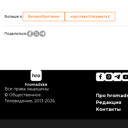
Больше о
:
Великобритания
королева Елизавета II
Поделиться
:
Все права защищены:
©
Общественное
Про hromad
Телевидение
,
2013-2026.
Редакция
Контакты