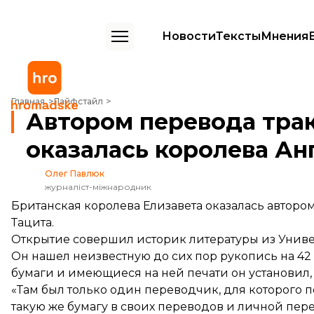
Новости
Тексты
Мнения
Автором перевода трактата древнеримского историка оказалась к
Главная
Лайфстайл
Автором перевода тра
оказалась королева Ан
Олег Павлюк
журналіст-міжнародник
Британская королева Елизавета оказалась авторо
Тацита.
Открытие совершил историк литературы из Унив
Он нашел неизвестную до сих пор рукопись на 42
бумаги и имеющиеся на ней печати он установил, 
«Там был только один переводчик, для которого
такую же бумагу в своих переводов и личной переп