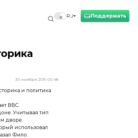
Поддержать
RU
торика
30 ноября 2019 00:48
сторика и политика
ает
ВВС.
доне. Учитывая тип
ом дворе.
торый использовал
казал Фило.