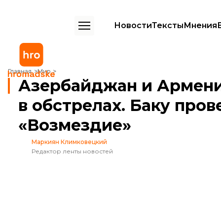
Новости
Тексты
Мнения
Азербайджан и Армения обвинили друг друга в обстрелах. Баку 
Главная
Мир
Азербайджан и Армени
в обстрелах. Баку про
«Возмездие»
Маркиян Климковецкий
Редактор ленты новостей