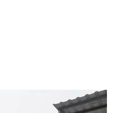
скной пункт «Лачин» в Азербайджане, 1 октября 2023 года
ziz Karimov
 дважды обстреляла его позиции. Армянская
жана. Есть погибшие.