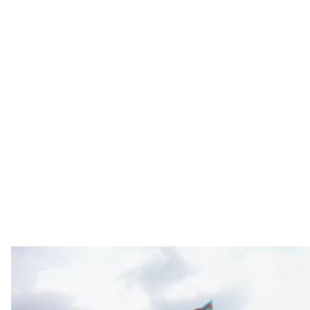
Азербайджанские военнослужащие охраняют контрольно-пропу
AP Photo / A
Минобороны Азербайджана заявило, что Армения
сторона говорит об обстреле со стороны Азербайд