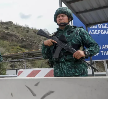
ороны обеих сторон.
чером 12 февраля подразделения вооруженных
 оружия позиции азербайджанской армии в
овели операцию «Возмездие», в результате
боевой пост Армении вблизи населенного пункта
. Ответственность за это Азербайджан возложил