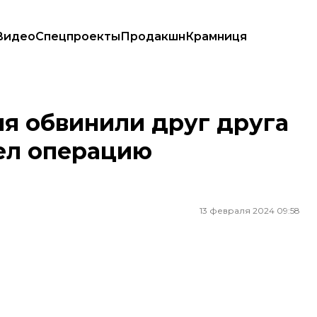
Видео
Спецпроекты
Продакшн
Крамниця
провел операцию «Возмездие»
я обвинили друг друга
вел операцию
13 февраля 2024 09:58