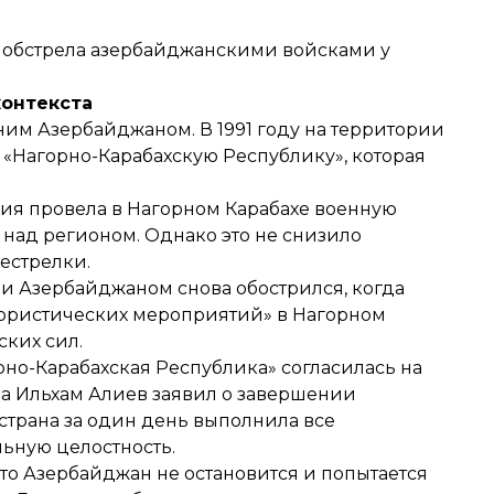
ате обстрела азербайджанскими войсками у
контекста
м Азербайджаном. В 1991 году на территории
«Нагорно-Карабахскую Республику», которая
мия провела в Нагорном Карабахе военную
 над регионом. Однако это не снизило
естрелки.
 и Азербайджаном снова обострился, когда
рористических мероприятий»
в Нагорном
ских сил.
орно-Карабахская Республика»
согласилась на
на Ильхам Алиев
заявил
о завершении
 страна за один день выполнила все
ьную целостность.
что Азербайджан не остановится и попытается