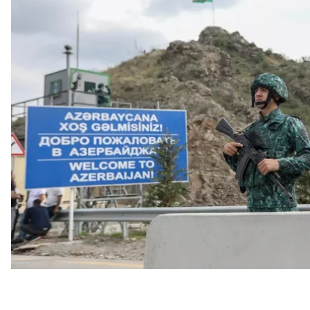
Об этом говорится в сообщениях Министерства об
Азербайджанское ведомство
утверждает
, что ве
сил Армении дважды обстреляли из стрелкового
направлении населенного пункта Коханаби.
В ответ на это азербайджанские пограничники пр
которой, как
утверждают
, полностью уничтожили 
Неркин Ханд, откуда якобы производился обстрел
на Армению.