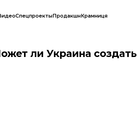
Видео
Спецпроекты
Продакшн
Крамниця
оронавируса
Может ли Украина создать