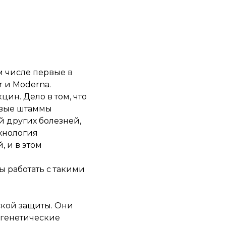
м числе первые в
 и Moderna.
ин. Дело в том, что
новые штаммы
й других болезней,
ехнология
 и в этом
ы работать с такими
кой защиты. Они
о генетические