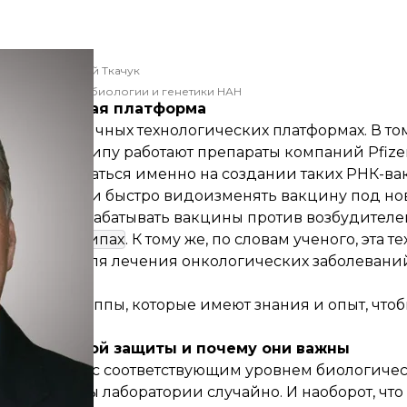
Зеновий Ткачук
 молекулярной биологии и генетики НАН
волюционная платформа
ые на различных технологических платформах. В то
кому принципу работают препараты компаний Pfizer
центрироваться именно на создании таких РНК-вакц
ительно легко и быстро видоизменять вакцину под 
ем, но и разрабатывать вакцины против возбудителе
го вируса
Нипах
. К тому же, по словам ученого, эта т
вируса — для лечения онкологических заболеваний,
ие надежды.
 научные группы, которые имеют знания и опыт, чтоб
биологической защиты и почему они важны
аборатории с соответствующим уровнем биологичес
т за пределы лаборатории случайно. И наоборот, чт