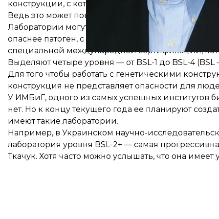
конструкции, с которыми ученые работают в лабо
Ведь это может повредить исследованиям или воо
Лаборатории могут иметь разные степени биолог
опаснее патоген, с которым работают ученые, те
специальной международной сертификации, котор
Выделяют четыре уровня — от BSL-1 до BSL-4 (BSL —
Для того чтобы работать с генетическими констр
конструкция не представляет опасности для люде
У ИМБиГ, одного из самых успешных институтов б
нет. Но к концу текущего года ее планируют созд
имеют такие лаборатории.
Например, в Украинском научно-исследовательск
лаборатория уровня BSL-2+ — самая прогрессивная
Ткачук. Хотя часто можно услышать, что она имеет