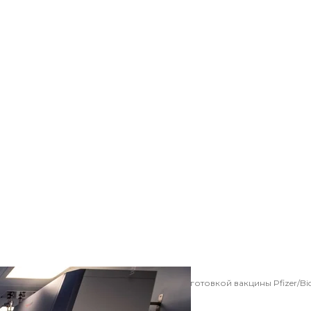
 лаборатории, которая занимается подготовкой вакцины Pfizer/BioN
марта 2021 года
AP/Michael Probst