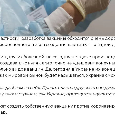
Каждый сам за себя
 вакцину от коронавируса?» — это один из первых 
астности, разработка вакцины обходится очень дор
оимость полного цикла создания вакцины — от идеи 
ив других болезней, но сегодня нет даже производс
создавать «с нуля», а это точно не удешевит конечн
ько видов вакцин. Да, сегодня в Украине их все ещ
о как мировой рынок будет насыщаться, Украина см
каждый сам за себя. Правительства других стран дума
 таким странам, как Украина, приходится надеяться 
ожет создать собственную вакцину против коронавиру
ых.