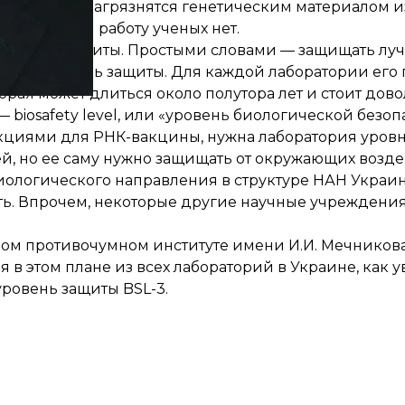
ратории, не загрязнятся генетическим материалом 
бще свести работу ученых нет.
ической защиты. Простыми словами — защищать луч
м выше уровень защиты. Для каждой лаборатории его
ая может длиться около полутора лет и стоит дово
 biosafety level, или «уровень биологической безоп
укциями для РНК-вакцины, нужна лаборатория уровня
й, но ее саму нужно защищать от окружающих возде
иологического направления в структуре НАН Украин
ать. Впрочем, некоторые другие научные учреждени
ом противочумном институте имени И.И. Мечникова
 в этом плане из всех лабораторий в Украине, как 
 уровень защиты BSL-3.