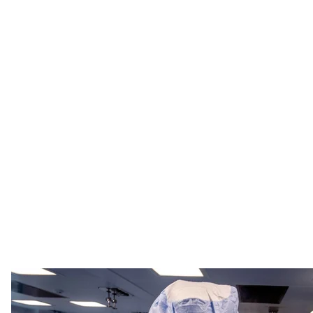
Лаборантка показывает журналистам рабочий процесс в помещении