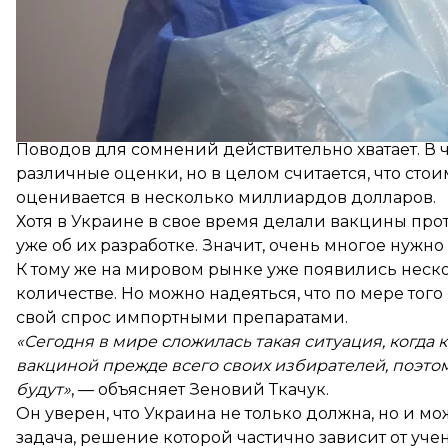
«Нужно ли Украине вообще создавать собственную
возникает, когда начинаешь разбираться в теме.
Поводов для сомнений действительно хватает. В ч
различные оценки, но в целом считается, что ст
оценивается в несколько миллиардов долларов.
Хотя в Украине в свое время делали вакцины прот
уже об их разработке. Значит, очень многое нужно 
К тому же на мировом рынке уже появились нескол
количестве. Но можно надеяться, что по мере тог
свой спрос импортными препаратами.
«Сегодня в мире сложилась такая ситуация, когда 
вакциной прежде всего своих избирателей, поэтому
будут»
, — объясняет Зеновий Ткачук.
Он уверен, что Украина не только должна, но и м
задача, решение которой частично зависит от учен