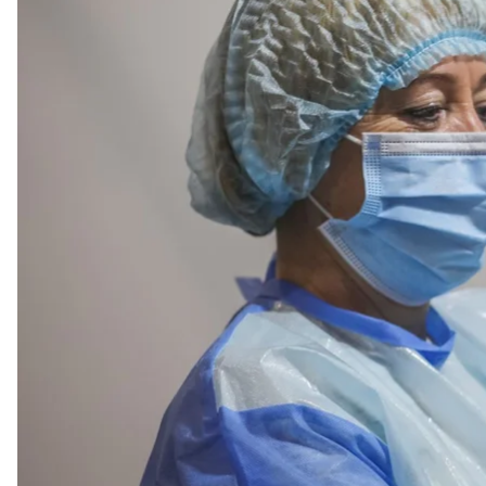
Медсестра готовит шприц с вакциной CoronaVac для тех, кто запи
По данным ВОЗ, сегодня в мире применяются по к
в различных странах находятся 287 кандидатов (то
клинические испытания
— проверку на людях.
Несмотря на то, что украинские ученые и чиновни
ее до сих пор нет. Даже о клинических исследован
hromadske пообщалось с Зеновием Ткачуком, канд
молекулярной биологии и генетики (ИМБиГ) НАН У
коронавируса в Украине и что этому препятствует