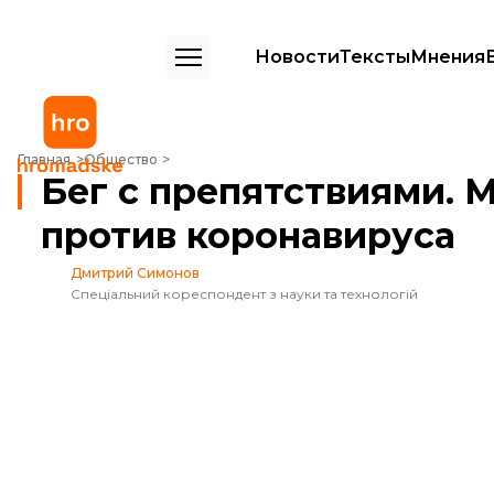
Новости
Тексты
Мнения
Бег с препятствиями. Может ли Украина создать вакцину против к
Главная
Общество
Бег с препятствиями. 
против коронавируса
Дмитрий Симонов
Спеціальний кореспондент з науки та технологій