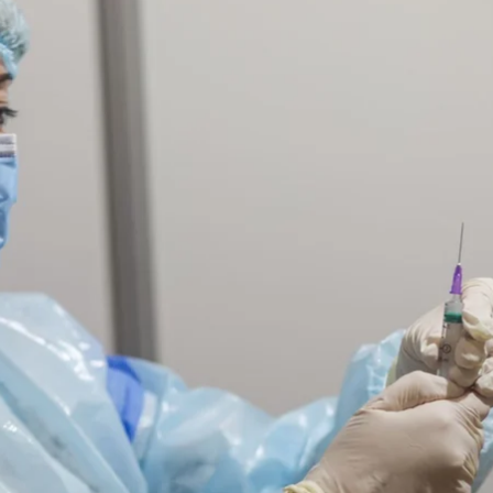
сался на вакцинацию от COVID-19 с помощью мобильного приложения «Д
Александр Хоменко/hromadske
райней мере семь вакцин против COVID-19. На разны
 есть предварительных разработок) в вакцины. Из ни
ки ранее заявляли о начале работы над созданием с
иях речь пока не идет.
идатом биологических наук, старшим научным сотр
краины, чтобы выяснить, возможно ли вообще созда
.