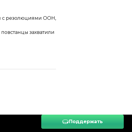
и с резолюциями ООН,
а повстанцы захватили
Поддержать