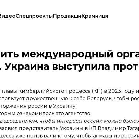
Видео
Спецпроекты
Продакшн
Крамниця
 алмазов. Украина выступила против
вить международный орга
 Украина выступила прот
 главы Кимберлийского процесса (КП) в 2023 году и
использует дружественную к себе Беларусь, чтобы р
торжения россии в Украину.
торым ознакомилось это агентство.
 председателем, чтобы интересы россии можно было 
 заявил представитель Украины в КП Владимир Тата
есса уже призывали к тому, чтобы алмазы из росси