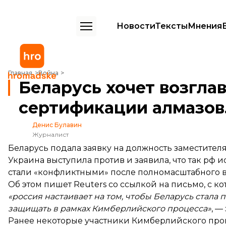
Новости
Тексты
Мнения
Беларусь хочет возглавить международный орган по сертификации
Главная
Война
Беларусь хочет возгла
сертификации алмазов.
Денис Булавин
Журналист
Беларусь подала заявку на должность заместителя
Украина выступила против и заявила, что так рф 
стали «конфликтными» после полномасштабного в
Об этом
пишет
Reuters со ссылкой на письмо, с ко
«россия настаивает на том, чтобы Беларусь стала
защищать в рамках Кимберлийского процесса»
, —
Ранее некоторые участники Кимберлийского проц