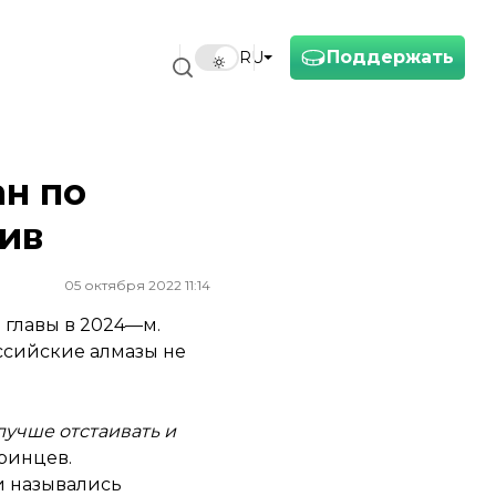
Поддержать
RU
н по
ив
05 октября 2022 11:14
 главы в 2024—м.
оссийские алмазы не
лучше отстаивать и
ринцев.
и назывались