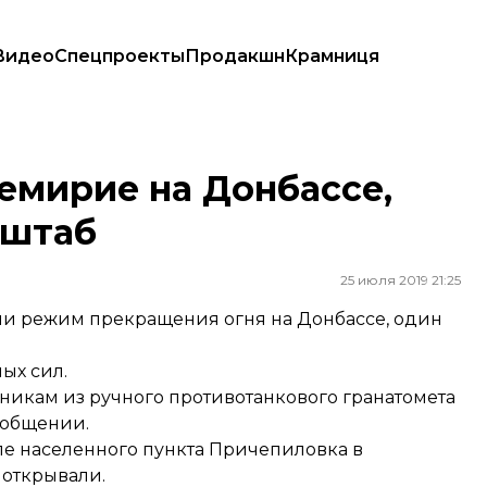
Видео
Спецпроекты
Продакшн
Крамниця
— штаб
емирие на Донбассе,
 штаб
25 июля 2019 21:25
или режим прекращения огня на Донбассе, один
ых сил.
никам из ручного противотанкового гранатомета
ообщении.
зле населенного пункта Причепиловка в
 открывали.