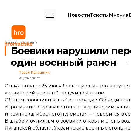
Новости
Тексты
Мнения
Боевики нарушили перемирие на Донбассе, один военный ранен 
Главная
Война
Боевики нарушили пер
один военный ранен —
Павел Калашник
Журналист
С начала суток 25 июля боевики один раз наруш
украинский военный получил ранение.
Об этом
сообщили
в штабе операции Объединенн
«Противник открывал огонь по украинским защит
и крупнокалиберного пулемета», — говорится в с
В штабе уточнили, что боевики открыли огонь во
Луганской области. Украинские военные огонь не