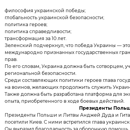
философия украинской победы;
глобальность украинской безопасности;
политика героев;
политика справедливости;
трансформация за 10 лет.
Зеленский подчеркнул, что победа Украины — это
международно признанных государственных гран
прав.
По его словам, Украина должна быть сотворцем, у
региональной безопасности.
Среди составляющих политики героев глава госуд
на воинов, желающих продолжить служить Украин
Также должна быть разработана платформа для эк
опыта, приобретенного в ходе боевых действий.
Президенты Польш
Президенты Польши и Литвы
Анджей Дуда
и
Гит
посетили Киев. С ними встретился глава украинс
Он выразил благодарность за оборонную помощь,