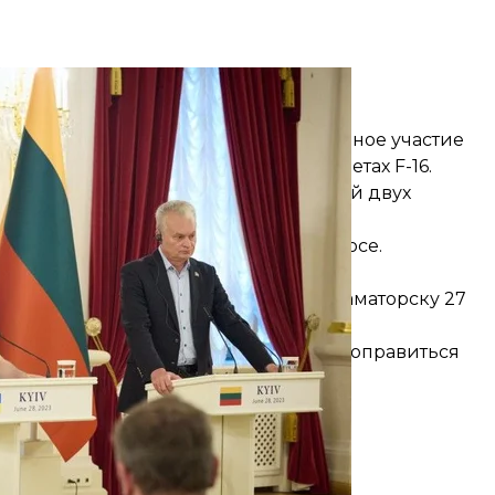
 пресс-конференции в Киеве 28 июня 2023 года
нта Украины
оздании танковой коалиции и активное участие
бучать украинских пилотов на самолетах F-16.
ие о покупке Литовской Республикой двух
аине.
 преддверии саммита НАТО в Вильнюсе.
раматорску
ссийско-оккупационных войск по Краматорску 27
ологи ГСЧС, которые помогают людям оправиться
тельные работы еще продолжались.