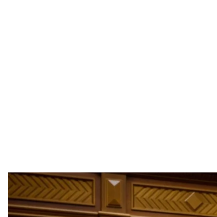
Президент Владимир Зеленский принял участие в пленарном з
Конституци
Офис президе
Президент Украины Владимир Зеленский в День