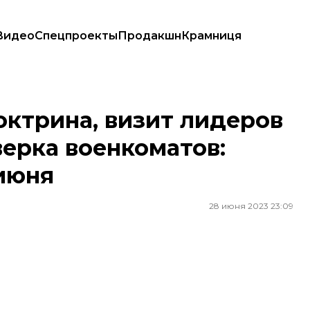
Видео
Спецпроекты
Продакшн
Крамниця
оверка военкоматов: главные новости за 28 июня
ктрина, визит лидеров
ерка военкоматов:
 июня
28 июня 2023 23:09