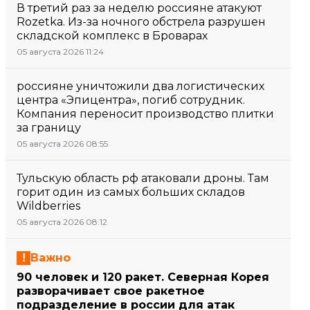
В третий раз за неделю россияне атакуют
Rozetka. Из-за ночного обстрела разрушен
складской комплекс в Броварах
05 августа 2026 11:24
россияне уничтожили два логистических
центра «Эпицентра», погиб сотрудник.
Компания переносит производство плитки
за границу
05 августа 2026 08:55
Тульскую область рф атаковали дроны. Там
горит один из самых больших складов
Wildberries
05 августа 2026 08:12
Важно
90 человек и 120 ракет. Северная Корея
разворачивает свое ракетное
подразделение в россии для атак