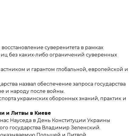
 восстановление суверенитета в рамках
иц без каких-либо ограничений суверенных
частником и гарантом глобальной, европейской и
арства назвал обеспечение запроса государства
е и народу после войны.
спорта украинских оборонных знаний, практик и
и и Литвы в Киеве
анас Науседа
в День Конституции Украины
кого государства Владимир Зеленский.
 оказываемую Польшей и Литвой.