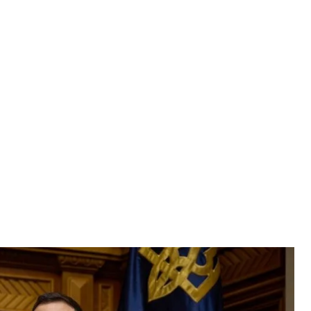
аседании Верховной Рады по случаю 27-й годовщины принятия
и Украины
нта Украины
 Конституции предложил обсудить ориентиры