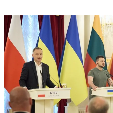
Лидеры Польши, Украины и Литвы на совместной
Офис президе
Зеленский высоко оценил лидерство Варшавы в с
в авиационной коалиции, в частности готовность о
Также он отметил обнародованное 28 июня решен
пусковых установок NASAMS для передачи их Укр
Кроме того, лидеры скоординировали позиции в
Удар по К
Число погибших в результате ракетных ударов ро
июня
возросло
до 11 человек.
На месте происшествия постоянно работают псих
от пережитого. На вечер 28 июня поисково-спаса