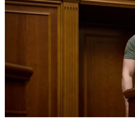
будущей украинской доктрины. Украину посетил
руководителей территориальных центров компле
соответствие с «реальным образом жизни». Собрал
Новая украин
Президент Владимир Зеленский 28 июня выступи
случаю 27-летия принятия Конституции Украины.
Он предложил к общенациональному обсужден
доктрины: