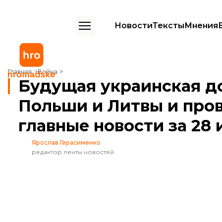
Новости
Тексты
Мнения
Будущая украинская доктрина, визит лидеров Польши и Литвы и пр
Главная
Война
Будущая украинская до
Польши и Литвы и пров
главные новости за 28
Ярослав Герасименко
редактор ленты новостей