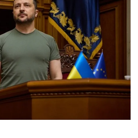
и президенты Польши и Литвы. Декларации
ктования и социальной поддержки проверят на
и главные новости за день 28 июня.
ская доктрина
л на пленарном заседании Верховной Рады по
ию
основные ориентиры
будущей украинской