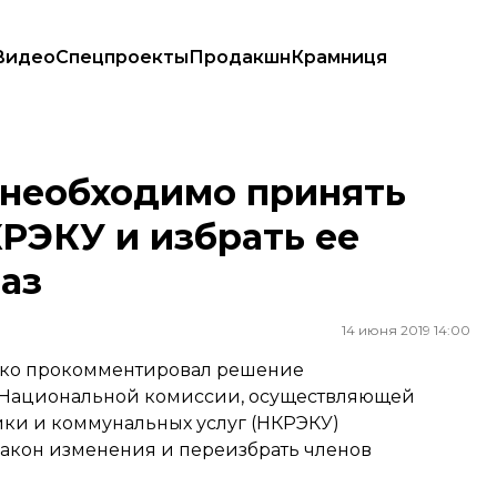
Видео
Спецпроекты
Продакшн
Крамниця
КРЭКУ и избрать ее новый состав — Нафтогаз
 необходимо принять
КРЭКУ и избрать ее
аз
14 июня 2019 14:00
нко прокомментировал решение
о Национальной комиссии, осуществляющей
ики и коммунальных услуг (НКРЭКУ)
закон изменения и переизбрать членов