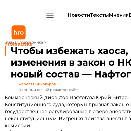
Новости
Тексты
Мнения
Чтобы избежать хаоса, необходимо принять изменения в закон о Н
Главная
Экономика
Чтобы избежать хаоса,
изменения в закон о Н
новый состав — Нафтог
Ярослав Винокуров
Экономический редактор сайта
Коммерческий директор Нафтогаза Юрий Витре
Конституционного суда, который признал закон 
государственное регулирование в сфере энергет
неконституционным. Витренко призвал внести в 
комиссии.