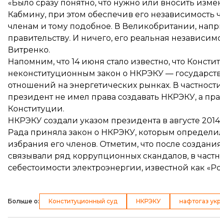
«Было сразу понятно, что нужно или вносить изм
Кабмину, при этом обеспечив его независимость
членам и тому подобное. В Великобритании, нап
правительству. И ничего, его реальная независим
Витренко.
Напомним, что 14 июня стало известно, что Конс
неконституционным закон о НКРЭКУ
— государст
отношений на энергетических рынках. В частности
президент не имел права создавать НКРЭКУ, а прав
Конституции.
НКРЭКУ создали указом президента в августе 2014 
Рада приняла закон о НКРЭКУ, которым определи
избрания его членов. Отметим, что после создан
связывали ряд коррупционных скандалов, в час
себестоимости электроэнергии, известной как «Р
Больше о
:
Конституционный суд
НКРЭКУ
нафтогаз ук