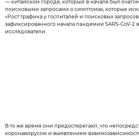
— китайском городе, который в начале был очаг
поисковыми запросами о симптомах, которые иска
«Рост трафика у госпиталей и поисковых запросо
зафиксированного начала пандемии SARS-CoV-2 в 
исследователи.
В то же время они предостерегают, что непосре
коронавирусом и выявлением взаимозависимосте