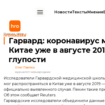
Новости
Тексты
Мнения
Гарвард: коронавирус мог распространяться в Китае уже в августе 2
Главная
Мир
Гарвард: коронавирус 
Китае уже в августе 201
глупости
Олег Павлюк
журналіст-міжнародник
Исследователи Гарвардской медицинской школы
мог распространяться в Китае уже в августе 2019
официально выявленного случая. Пекин такие пр
Об этом
сообщает
Reuters.
Гарвардские исследователи объединили данные 