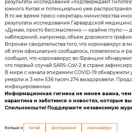
результаты исследования «подтверждают гипотезу
южного Китая и потенциально уже распространялс
В то же время пресс-секретарь министерства ино
результаты исследования Гарвардской медицинс
«Думаю, просто бессмысленно — крайне глупо — 
наблюдений, например, объем дорожного трафика»
Впрочем свидетельства того, что коронавирус в 
об этом официально сообщалось, появлялись и ран
сообщил, что коронавирус во Франции
обнаружил
что первый случай SARS-CoV-2 в стране зафиксиро
В мире с начала эпидемии COVID-19
обнаружили
у
умерли и 3 млн 536 тысяч 274 выздоровели. Прод
инфицированных.
Информационная гигиена не менее важна, чем
карантина и заботимся о новостях, которые вы
Спильнокошти!
Поддержите независимую журн
Больше о
:
Китай
дослідження
коронавирус