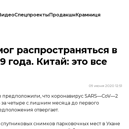
Видео
Спецпроекты
Продакшн
Крамниця
019 года. Китай: это все глупости
мог распространяться в
9 года. Китай: это все
09 июня 2020 12:51
 предположили, что коронавирус SARS—CoV—2
 — за четыре с лишним месяца до первого
едположения отвергает.
спутниковых снимков парковочных мест в Ухане