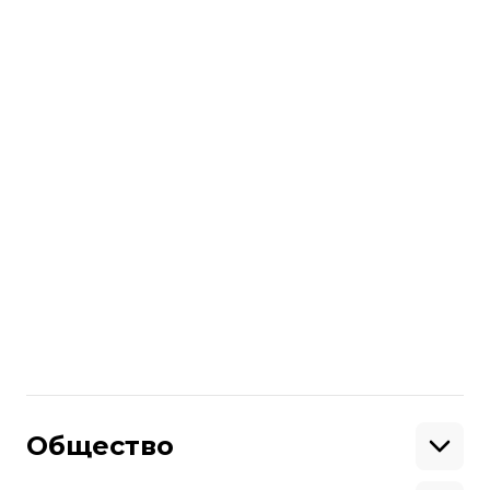
дискредитации». И обвинили во всем
Медведчука, Мураева и Коломойского.
читайте также
«Гладковскийгейт»: кто расследует
хищения в оборонке, и что из этого
получится
Больше о
:
НАБУ
Олег Гладковский
Петро Порошенко
дбр
Поделиться
:
Общество
Образование