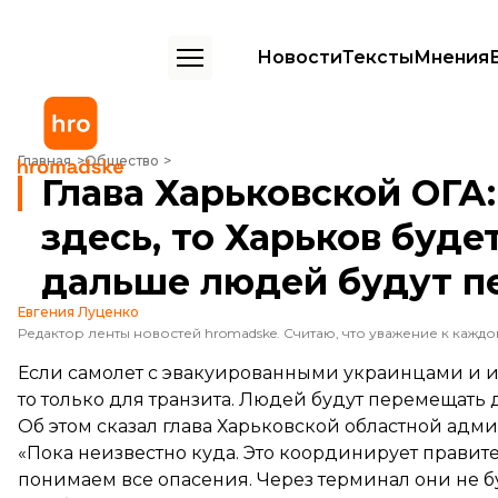
Новости
Тексты
Мнения
Глава Харьковской ОГА: «Если борт сядет здесь, то Харьков будет 
Главная
Общество
Глава Харьковской ОГА:
здесь, то Харьков буде
дальше людей будут п
Евгения Луценко
Если самолет с эвакуированными украинцами и и
то только для транзита. Людей будут перемещать 
Об этом
сказал
глава Харьковской областной адм
«Пока неизвестно куда. Это координирует правител
понимаем все опасения. Через терминал они не б