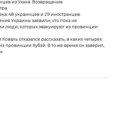
нцев из Уханя. Возвращение
тра.
ека:
48 украинцев и 29 иностранцев
.
ения Украины заявили, что
пока не
ии люди, которых эвакуируют из провинции
й Коваль
отказался рассказать
, в каких четырех
з провинции Хубэй. В то же время он заверил,
м.