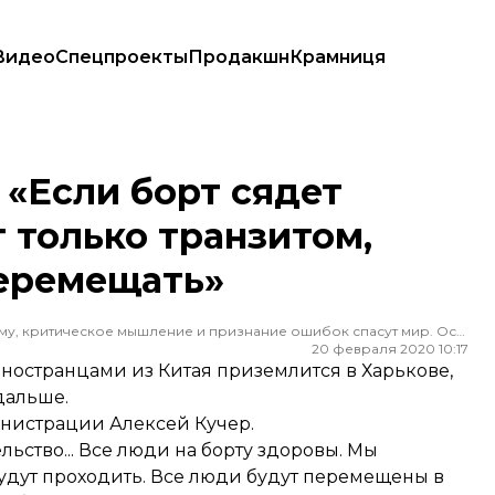
Видео
Спецпроекты
Продакшн
Крамниця
только транзитом, дальше людей будут перемещать»
 «Если борт сядет
т только транзитом,
еремещать»
Редактор ленты новостей hromadske. Считаю, что уважение к каждому, критическое мышление и признание ошибок спасут мир. Особенно люблю новости о науке и космос
20 февраля 2020 10:17
ностранцами из Китая приземлится в Харькове,
дальше.
инистрации Алексей Кучер.
ьство... Все люди на борту здоровы. Мы
удут проходить. Все люди будут перемещены в