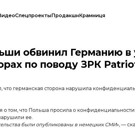
Видео
Спецпроекты
Продакшн
Крамниця
о переговорах по поводу ЗРК Patriot
ьши обвинил Германию в 
рах по поводу ЗРК Patrio
 что германская сторона нарушила конфиденциаль
 о том, что Польша просила о конфиденциальности
нарушили ее.
зательства были опубликованы в немецких СМИ
», — ск