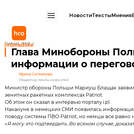
Новости
Тексты
Мнения
Глава Минобороны Польши обвинил Германию в утечке информации 
Главная
Мир
Глава Минобороны Пол
информации о перегово
Ирина Ситникова
Редактор ленты новостей
Министр обороны Польши Мариуш Блащак заявил,
зенитных ракетных комплексах Patriot.
Об этом он
сказал
в интервью порталу i.pl.
Накануне в немецких СМИ появилась информация
поводу системы ПВО Patriot, но немцы все равно 
«
Я могу это подтвердить. Во всяком случае, дока