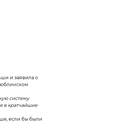
ьши и заявила о
 Люблинском
скую систему
ия в кратчайшие
чше, если бы были