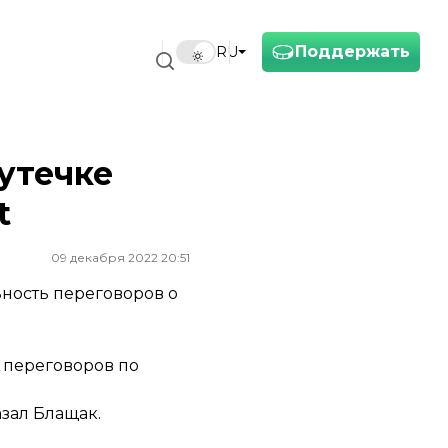
Поддержать
RU
утечке
t
09 декабря 2022 20:51
ность переговоров о
 переговоров по
азал Блащак.