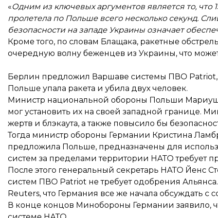
«
Одним из ключевых аргументов является то, что 1
пролетела по Польше всего несколько секунд. Сли
безопасности на западе Украины означает обеспе
Кроме того, по словам Блащака, ракетные обстре
очередную волну беженцев из Украины, что может
Берлин предложил Варшаве системы ПВО Patriot, 
Польше
упала ракета
и убила двух человек.
Министр национальной обороны Польши Мариуш Б
мог установить их на своей западной границе. Ми
жертв и блэкаута, а также повысило бы безопасно
Тогда министр обороны Германии Кристина Ламбрех
предложила Польше, предназначены для использо
систем за пределами территории НАТО требует п
После этого генеральный секретарь НАТО Йенс С
систем ПВО Patriot не требует одобрения Альянс
Reuters, что Германия все же начала обсуждать 
В конце концов Минобороны Германии
заявило
,
системе НАТО.