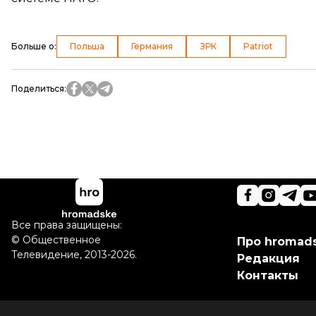
Больше о
:
Польша
Германия
ЗРК
Patriot
Поделиться
:
Все права защищены:
©
Общественное
Про hromad
Телевидение
,
2013-2026.
Редакция
Контакты