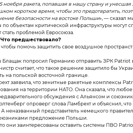
5 ноября ракета, попавшая в нашу страну и
унесшая 
шком короткое время, чтобы это предотвратить, по
чение безопасности на востоке Польши
», — сказал м
лы по объектам критической инфраструктуры могут 
 стать проблемой Евросоюза.
Что предшествовало?
чтобы помочь защитить свое воздушное пространство
лащак попросил Германию отправить ЗРК Patriot в
нистр считает, что такое решение защитило бы Укр
сть на польской восточной границе.
т заявила, что зенитные ракетные комплексы Patri
вания на территории НАТО. Она сказала, что любое
редварительного обсуждения с Альянсом и союзник
толтенберг
опроверг слова Ламбрехт
и объяснил, что
а. А неназванный представитель немецкого правител
с союзниками предложение Польши.
 что они заинтересованы оставить системы ПВО Patri