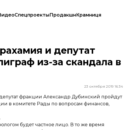
Видео
Спецпроекты
Продакшн
Крамниця
граф из-за скандала в налоговом комитете
Арахамия и депутат
играф из-за скандала в
23 октября 2019 16:34
 депутат фракции Александр Дубинский пройдут
ии в комитете Рады по вопросам финансов,
.
ологом будет частное лицо. В то же время