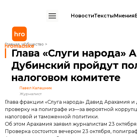
Новости
Тексты
Мнения
Глава «Слуги народа» Арахамия и депутат Дубинский пройдут поли
Главная
Общество
Глава «Слуги народа» 
Дубинский пройдут пол
налоговом комитете
Павел Калашник
Журналист
Глава фракции «Слуга народа» Давид Арахамия и
проверку на полиграфе из—за вероятной коррупц
налоговой и таможенной политики.
Об этом Арахамия заявил журналистам 23 октября
Проверка состоится вечером 23 октября, полиграф