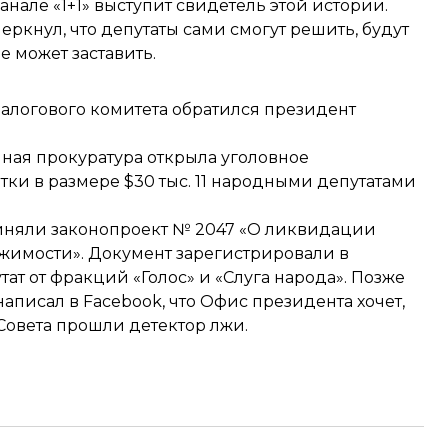
канале «1+1» выступит свидетель этой истории.
ркнул, что депутаты сами смогут решить, будут
е может заставить.
налогового комитета
обратился президент
ная прокуратура
открыла уголовное
тки в размере $30 тыс. 11 народными депутатами
приняли законопроект № 2047 «О ликвидации
жимости». Документ зарегистрировали в
тат от фракций «Голос» и «Слуга народа». Позже
написал
в Facebook, что Офис президента хочет,
Совета прошли детектор лжи.