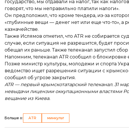
государство, мы отдавали на налог, так как налого
говорят, что мы неправильно платили налоги».
Он предположил, что кроме тендера, из-за которог
«глубинные вещи — денег нет или еще что-то», а
казначействе.
Также Ислямов отметил, что ATR не собирается с
случае, если ситуация не разрешится, будет прос
обещал их раньше. Также телеканал запустил сбор 
Напомним, телеканал ATR сообщил о
блокировке е
Позже министр культуры, молодежи и спорта У
ведомство ищет разрешения ситуации с крымско-
сообщил об угрозе закрытия.
ATR — первый крымскотатарский телеканал. 31 мар
невыдачи лицензии оккупационными властями Росс
вещание из Киева.
Больше о
:
ATR
минкульт