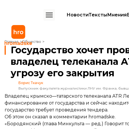
Новости
Тексты
Мнения
Государство хочет проведения тендера: владелец телеканала ATR
Главная
Общество
Государство хочет про
владелец телеканала 
угрозу его закрытия
Борис Ткачук
Выпускник факультета журналистики ЛНУ им. Франка, быв
Владелец крымско—татарского телеканала ATR Лен
финансирование от государства и сейчас находитс
государство требует проведения тендера.
Об этом он сказал в комментарии hromadske.
«Бородянский (глава Минкульта — ред.) Говорит то