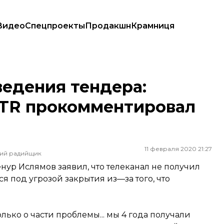
Видео
Спецпроекты
Продакшн
Крамниця
 прокомментировал угрозу его закрытия
ведения тендера:
ATR прокомментировал
11 февраля 2020 21:27
ший радийщик
ур Ислямов заявил, что телеканал не получил
я под угрозой закрытия из—за того, что
лько о части проблемы... мы 4 года получали