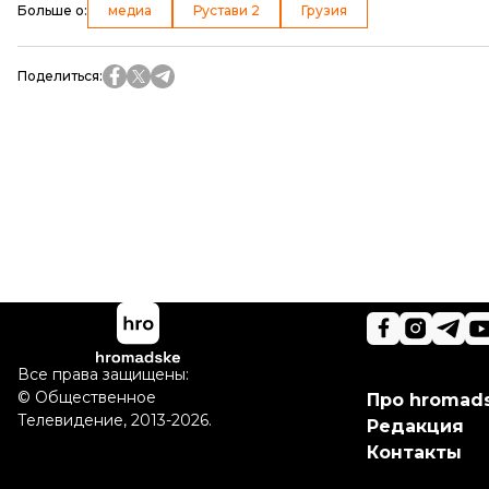
Больше о
:
медиа
Рустави 2
Грузия
Поделиться
:
Все права защищены:
©
Общественное
Про hromad
Телевидение
,
2013-2026.
Редакция
Контакты