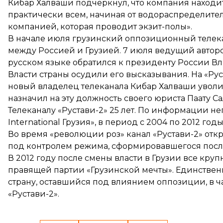
Кибар Халваши подчеркнул, что компания находит
практически всем, начиная от водораспределит
компанией, которая проводит экзит-полы».
В начале июля грузинский оппозиционный телека
между Россией и Грузией. 7 июля ведущий автор
русском языке обратился к президенту России В
Власти страны осудили его высказывания. На «Ру
новый владелец телеканала Кибар Халваши
уволи
назначил на эту должность своего юриста Паату С
Телеканалу «Рустави-2» 25 лет. По информации н
International Грузия», в период с 2004 по 2012 г
Во время «революции роз» канал «Рустави-2» отк
под контролем режима, сформировавшегося пос
В 2012 году после смены власти в Грузии все кру
правящей партии «Грузинской мечты». Единствен
страну, оставшийся под влиянием оппозиции, в ч
«Рустави-2».