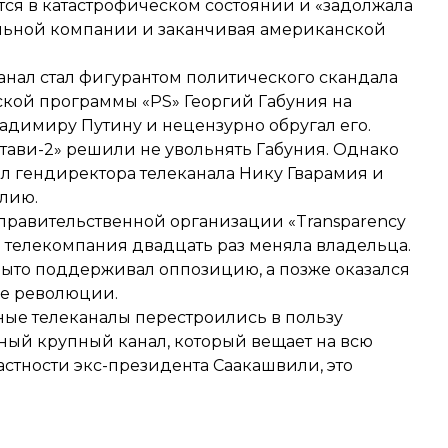
ся в катастрофическом состоянии и «задолжала
ельной компании и заканчивая американской
нал стал фигурантом политического скандала
ской программы «PS» Георгий Габуния на
ладимиру Путину и
нецензурно обругал его
.
стави-2» решили не увольнять Габуния. Однако
л гендиректора телеканала
Нику Гварамия и
алию.
еправительственной организации «Transparency
оды телекомпания двадцать раз меняла владельца.
рыто поддерживал оппозицию, а позже оказался
ле революции.
пные телеканалы перестроились в пользу
ный крупный канал, который вещает на всю
астности экс-президента Саакашвили, это