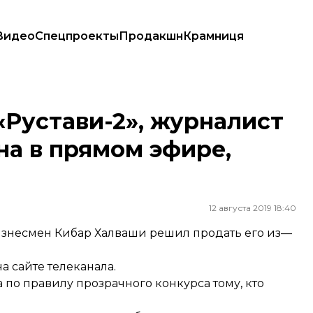
Видео
Спецпроекты
Продакшн
Крамниця
утина в прямом эфире, выставлен на продажу
«Рустави-2», журналист
на в прямом эфире,
12 августа 2019 18:40
изнесмен Кибар Халваши решил продать его из—
а сайте телеканала.
 по правилу прозрачного конкурса тому, кто