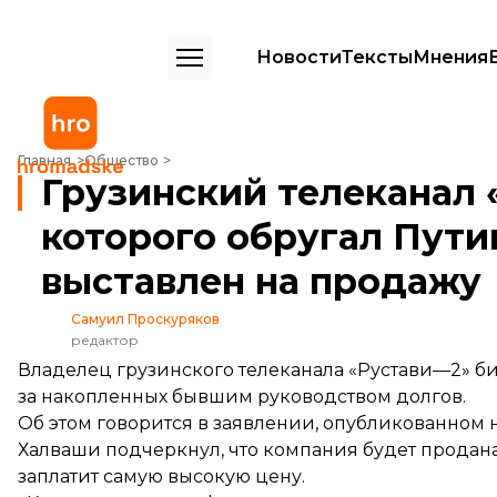
Новости
Тексты
Мнения
Грузинский телеканал «Рустави-2», журналист которого обругал П
Главная
Общество
Грузинский телеканал 
которого обругал Пути
выставлен на продажу
Самуил Проскуряков
редактор
Владелец грузинского телеканала «Рустави—2» б
за накопленных бывшим руководством долгов.
Об этом
говорится
в заявлении, опубликованном н
Халваши подчеркнул, что компания будет продана
заплатит самую высокую цену.