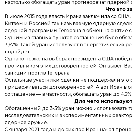
настолько обогащать уран противоречат ядерной с
Что это з
В июле 2015 года власть Ирана заключила со США
Китаем и Россией так называемую ядерную сделк
ядерной программы Тегерана в обмен на снятие с
Одним из главных пунктов соглашения было обяза
3,67%. Такой уран используют в энергетических р
подойдет.
Однако позже на выборах президента США побед
противником этих договоренностей. Он вывел В
санкции против Тегерана
.
Остальные участники сделки не поддержали это 
придерживаться договоренностей. А вот Иран в о
соглашение — в частности, обогащать уран до 4,5%
Для чего использую
Обогащенный до 3-5% уран можно использовать то
исследовательских и экспериментальных реакторах
ядерное оружие.
С января 2021 года и до сих пор Иран
начал
процес