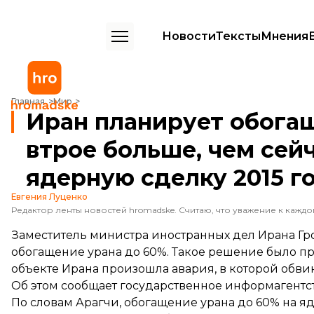
Новости
Тексты
Мнения
Иран планирует обогащать уран до 60%. Это втрое больше, чем сей
Главная
Мир
Иран планирует обогащ
втрое больше, чем сейч
ядерную сделку 2015 г
Евгения Луценко
Заместитель министра иностранных дел Ирана Гро
обогащение урана до 60%. Такое решение было при
объекте Ирана произошла авария, в которой обви
Об этом сообщает государственное информагентс
По словам Арагчи, обогащение урана до 60% на яд