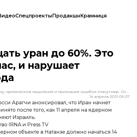
Видео
Спецпроекты
Продакшн
Крамниця
час, и нарушает ядерную сделку 2015 года
ать уран до 60%. Это
ас, и нарушает
ода
Редактор ленты новостей hromadske. Считаю, что уважение к каждому, критическое мышление и признание ошибок спасут мир. Особенно люблю новости о науке и космос
14 апреля 2021 09:07
сси Арагчи анонсировал, что Иран начнет
нято после того, как 11 апреля на ядерном
няют Израиль.
тво
IRNA
и
Press TV
ерном объекте в Натанзе должно начаться 14