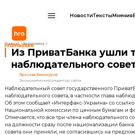
Новости
Тексты
Мнения
Из ПриватБанка ушли три независимых члена наблюдательного со
Главная
Экономика
Из ПриватБанка ушли 
наблюдательного сове
Ярослав Винокуров
Экономический редактор сайта
Наблюдательный совет государственного Приват
наблюдательного совета, в частности глава наблю
Об этом сообщает «Интерфакс-Украина» со ссылк
Национальной комиссии по ценным бумагам и ф
Отмечается, что все три члена наблюдательного 
на должности сразу после национализации банка.
совета они приняли, не согласившись на предло