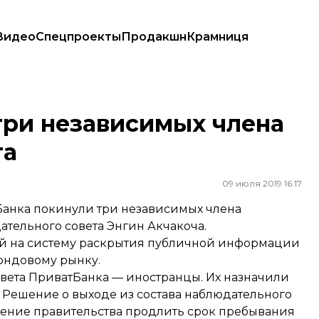
Видео
Спецпроекты
Продакшн
Крамниця
вета
три независимых члена
та
09 июля 2019 16:17
Банка покинули три независимых члена
дательного совета Энгин Акчакоча.
ой на систему раскрытия публичной информации
ондовому рынку.
совета ПриватБанка — иностранцы. Их назначили
 Решение о выходе из состава наблюдательного
жение правительства продлить срок пребывания