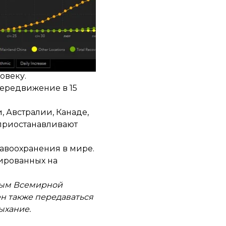
ус
.
и, вызванную до сих
овеку.
передвижение в 15
, Австралии, Канаде,
 приостанавливают
авоохранения в мире.
рованных на
ным Всемирной
ен также передаваться
ыхание.