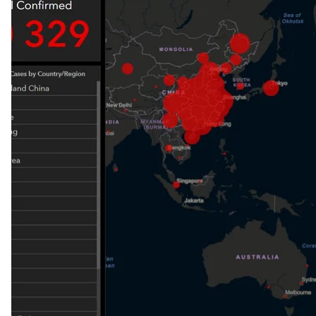
Из—за заражения китайским коронавирусом 1369 
Общее количество инфицированных выросло до 6
Об этом
свидетельствуют
данные с сервиса для о
исследований при Университете Джона Хопкинса
Большинство смертей, 1367, зафиксированы на м
и в Гонконге.
Больше всего случаев заражения вне Китая зафикс
(28). Также известно о 218 инфицированных на кр
Йокогама в Японии. Среди них
двое украинцев
, 