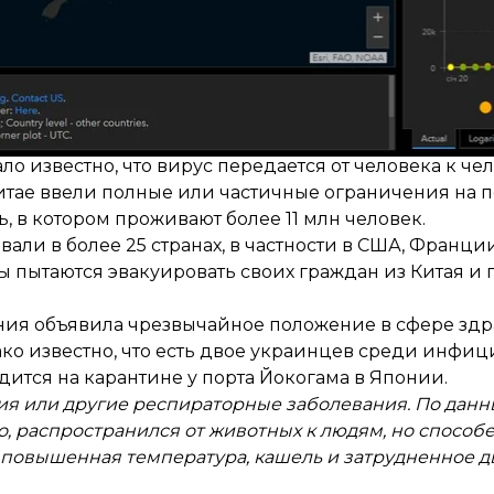
можете найти на нашем сайте по хэштегу
коронавир
(провинция Хубэй) зафиксировали вспышку пневмони
о известно, что вирус передается от человека к чел
итае ввели полные или частичные ограничения на 
ь
, в котором проживают более 11 млн человек.
ли в более 25 странах, в частности в США, Франции
 пытаются эвакуировать своих граждан из Китая и
ения
объявила
чрезвычайное положение в сфере здр
о известно, что есть
двое украинцев
среди инфици
дится на карантине у порта Йокогама в Японии.
ия или другие респираторные заболевания. По дан
о, распространился от животных к людям, но способ
я повышенная температура, кашель и затрудненное д