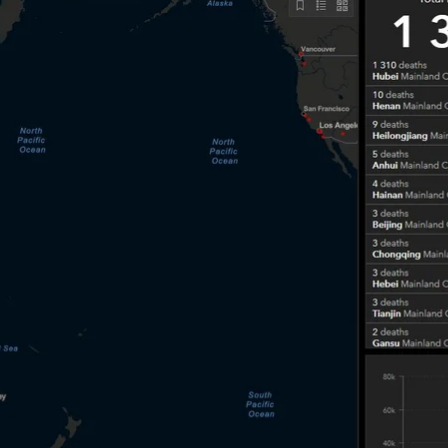
Скріншот
человек умерли, в то же время, 6017 инфицированн
0329.
тслеживания распространения коронавируса Центр
.
атериковом Китае. Еще по одному смертельному сл
ировали в Гонконге (50), Сингапуре (50), Таиланде 
уизном лайнере Diamond Princess, который находится
которых отправили в больницу.