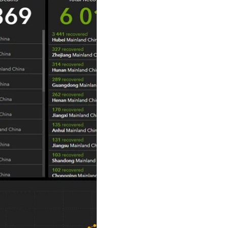
ых выздоровели.
а системных
учаю — на Филиппинах
(33) и Южной Корее
 на карантине в порту