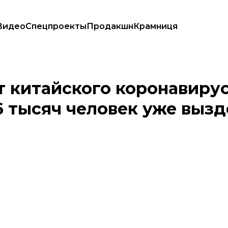
Видео
Спецпроекты
Продакшн
Крамниця
 на 254, более 6 тысяч человек уже выздоровели
 китайского коронавирус
 6 тысяч человек уже выз