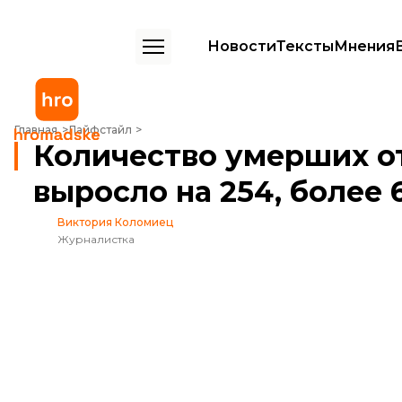
Новости
Тексты
Мнения
Количество умерших от китайского коронавируса за сутки выросло
Главная
Лайфстайл
Количество умерших от
выросло на 254, более
Виктория Коломиец
Журналистка