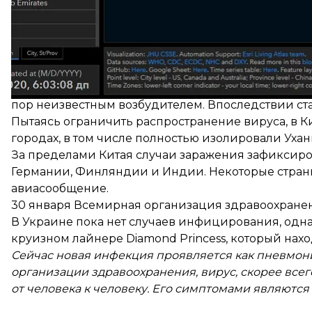
Все новости о новом китайском коронавирусе вы 
Напомним:
В декабре 2019 года в китайском городе Ухань 
пор неизвестным возбудителем. Впоследствии стал
Пытаясь ограничить распространение вируса, в К
городах, в том числе
полностью изолировали Ухан
За пределами Китая случаи заражения зафиксирова
Германии, Финляндии и Индии. Некоторые страны
авиасообщение.
30 января Всемирная организация здравоохран
В Украине пока нет случаев инфицирования, однак
круизном лайнере Diamond Princess, который нахо
Сейчас новая инфекция проявляется как пневмон
организации здравоохранения, вирус, скорее всег
от человека к человеку. Его симптомами являютс