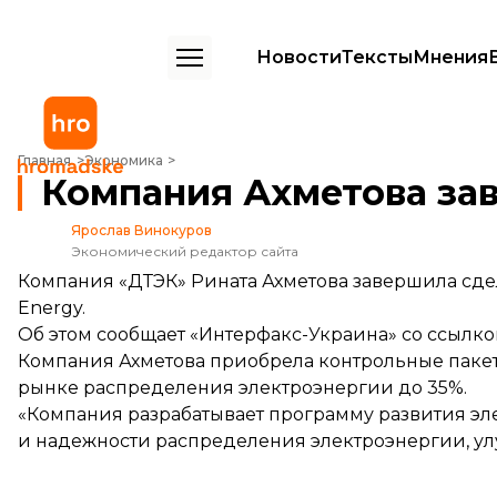
Новости
Тексты
Мнения
Компания Ахметова завершила покупку двух облэнерго
Главная
Экономика
Компания Ахметова зав
Ярослав Винокуров
Экономический редактор сайта
Компания «ДТЭК» Рината Ахметова завершила сдел
Energy.
Об этом сообщает «Интерфакс-Украина» со ссылко
Компания Ахметова приобрела контрольные пакет
рынке распределения электроэнергии до 35%.
«Компания разрабатывает программу развития эл
и надежности распределения электроэнергии, ул