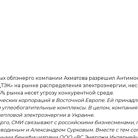
овых облэнерго компании Ахматова
разрешил Антимо
ЭК» на рынке распределения электроэнергии, несмо
% рынка несет угрозу конкурентной среде.
еских корпораций в Восточной Европе. Ей принадле
 и углеобогатительные комплексы. В целом, компания
епловой электроэнергии в Украине.
нерго, СМИ связывают с российскими бизнесменами
еводиным и Александром Сурковым. Вместе с тем со
ечными бенифициарами ООО «ВС Энерджи Интерней