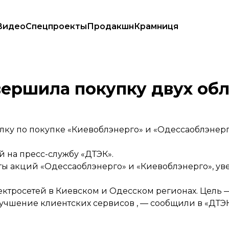
Видео
Спецпроекты
Продакшн
Крамниця
ершила покупку двух об
ку по покупке «Киевоблэнерго» и «Одессаоблэнерг
й на пресс-службу «ДТЭК».
ы акций «Одессаоблэнерго» и «Киевоблэнерго», ув
ектросетей в Киевском и Одесском регионах. Цель
учшение клиентских сервисов , — сообщили в «ДТЭК