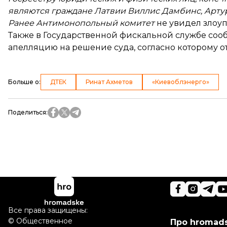
являются граждане Латвии Виллис Дамбинс, Артурс
Ранее Антимонопольный комитет
не увидел злоу
Также в Государственной фискальной службе соо
апелляцию на решение суда, согласно которому 
Больше о
:
ДТЕК
Ринат Ахметов
«Киевоблэнерго»
Поделиться
:
Все права защищены:
©
Общественное
Про hromad