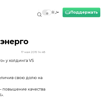
Поддержать
RU
лэнерго
17 мая 2019 14:48
о» у холдинга VS
еличив свою долю на
 — повышение качества
».