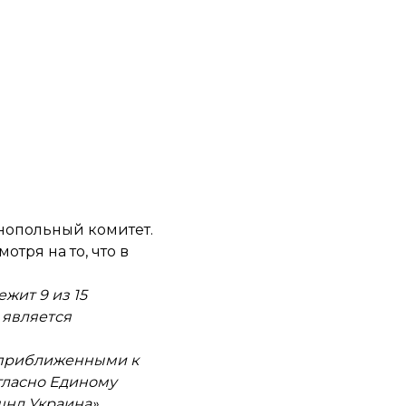
нопольный комитет
.
тря на то, что в
жит 9 из 15
 является
, приближенными к
гласно Единому
шнл Украина»