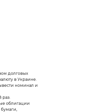
вом долговых
алюту в Украине.
вывести номинал и
8 раз
.
ные облигации
 бумаги,