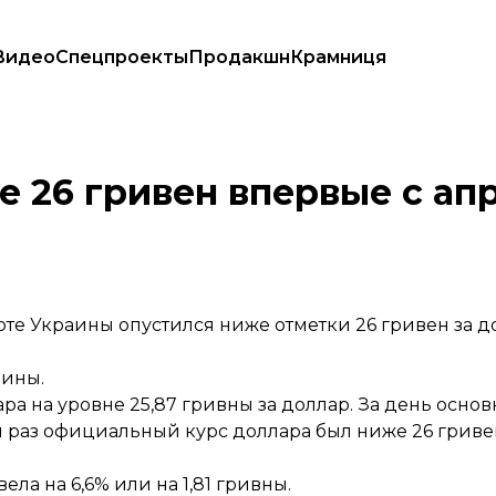
Видео
Спецпроекты
Продакшн
Крамниця
Нацбанк
 26 гривен впервые с апр
е Украины опустился ниже отметки 26 гривен за д
аины.
ра на уровне 25,87 гривны за доллар. За день основ
й раз официальный курс доллара был ниже 26 гривен
ла на 6,6% или на 1,81 гривны.