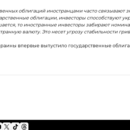
твенных облигаций иностранцами часто связывают 
сударственные облигации, инвесторы способствуют у
ршается, то иностранные инвесторы забирают номина
транную валюту. Это несет угрозу стабильности грив
Украины впервые выпустило государственные обли