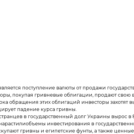
вляется поступление валюты от продажи государст
оры, покупая гривневые облигации, продают свою в
срока обращения этих облигаций инвесторы захотят 
цирует падение курса гривны.
странцев в государственный долг Украины
вырос в 
нарастили
объемы инвестирования в государствен
скупают гривны
и египетские фунты, а также ценные