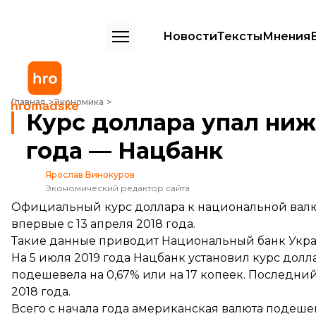
Новости
Тексты
Мнения
Курс доллара упал ниже 26 гривен впервые с апреля 2018 года — 
Главная
Экономика
Курс доллара упал ниже
года — Нацбанк
Ярослав Винокуров
Экономический редактор сайта
Официальный курс доллара к национальной валют
впервые с 13 апреля 2018 года.
Такие данные приводит Национальный банк Укр
На 5 июля 2019 года Нацбанк установил курс долла
подешевела на 0,67% или на 17 копеек. Последни
2018 года.
Всего с начала года американская валюта подешеве