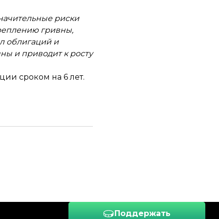
значительные риски
креплению гривны,
л облигаций и
ны и приводит к росту
гации
сроком на 6 лет
.
Поддержать