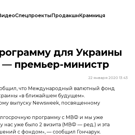
Видео
Спецпроекты
Продакшн
Крамниця
ем — премьер-министр
рограмму для Украины
 — премьер-министр
22 января 2020 13:43
общил, что Международный валютный фонд
Украины «в ближайшем будущем».
ому выпуску Newsweek, посвященному
лгосрочную программу с МВФ и мы уже
 нас уже было 2 визита (МВФ — ред.) и эта
шений с фондом», — сообщил Гончарук.