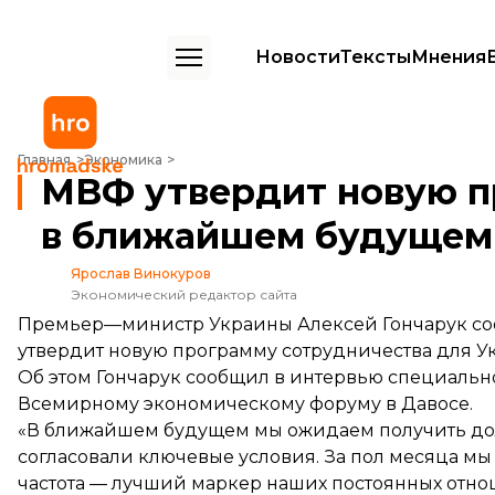
Новости
Тексты
Мнения
МВФ утвердит новую программу для Украины в ближайшем будущ
Главная
Экономика
МВФ утвердит новую п
в ближайшем будущем
Ярослав Винокуров
Экономический редактор сайта
Премьер—министр Украины Алексей Гончарук со
утвердит новую программу сотрудничества для 
Об этом Гончарук
сообщил
в интервью специальн
Всемирному экономическому форуму в Давосе.
«В ближайшем будущем мы ожидаем получить до
согласовали ключевые условия. За пол месяца мы у
частота — лучший маркер наших постоянных отно