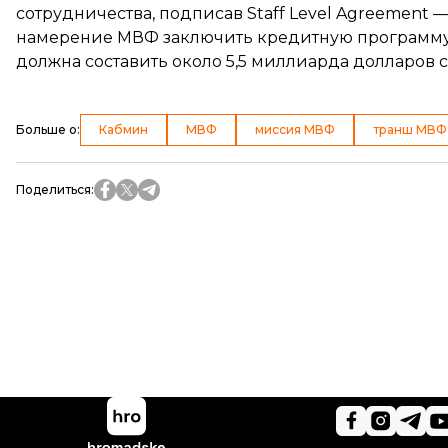
сотрудничества, подписав Staff Level Agreement 
намерение МВФ заключить кредитную программу
должна составить около 5,5 миллиарда долларов с
Больше о
:
Кабмин
МВФ
миссия МВФ
транш МВФ
Поделиться
: