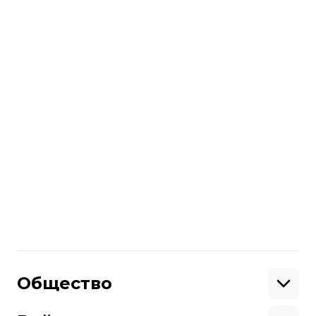
Украина должна
полностью отказаться
от бумажного
документооборота
. Впоследствии в
правительстве уточнили, что откажутся
от обмена бумажными
документами
между ведомствами
, а не
от бумажного документооборота в
целом.
Больше о
:
Кабмин
трудовая книжка
Поделиться
:
Общество
Образование