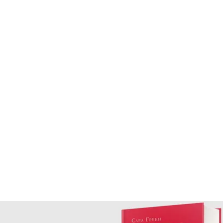
ностей получать новый опыт. Однако мы постепенно
ужаемся в чужую эпоху с помощью нового
модного с