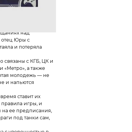
азцовый студент,
 семье в правильном
на незаметно
вещаниях над
т отец Юры с
таяла и потеряла
связаны с КГБ, ЦК и
 «Метро», а также
лотая молодежь — не
аче и напьются
время ставит их
правила игры, и
я на ее предписания,
раги под танки сам,
а с уверенностью в