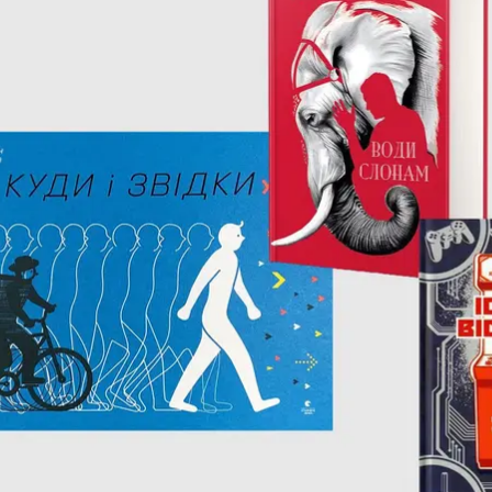
в онлайн, опять без внутреннего содрогания играем
жая подборка книг о путешествиях, цирке и погруже
, рассказывает литературовед Богдана Романцова.
 Гримич «Юра» («Нора-Друк»)
вка». Декорации те же, однако время изменилось. 
 в 1947-м, то в «Юре» события разворачиваются уже 