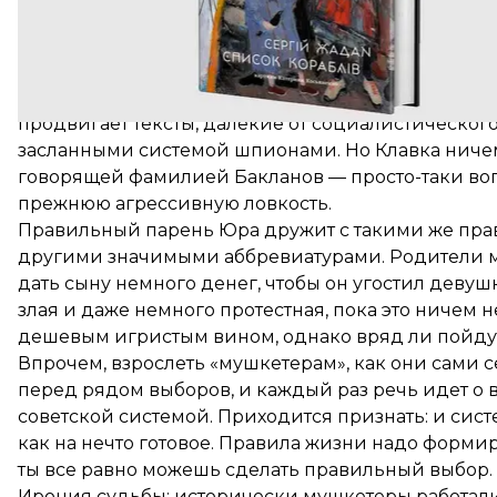
оттепель, а в сердце Клавкиного сына Юры — люб
Юра — сын советского партийного чиновника, фи
комсорг, которому обещают блестящее будущее. П
городе. Мама Юры — уже не простая машинистка, 
продвигает тексты, далекие от социалистического
засланными системой шпионами. Но Клавка ничем не
говорящей фамилией Бакланов — просто-таки вопл
прежнюю агрессивную ловкость.
Правильный парень Юра дружит с такими же пра
другими значимыми аббревиатурами. Родители мог
дать сыну немного денег, чтобы он угостил девуш
злая и даже немного протестная, пока это ничем не
дешевым игристым вином, однако вряд ли пойдут
Впрочем, взрослеть «мушкетерам», как они сами с
перед рядом выборов, и каждый раз речь идет о
советской системой. Приходится признать: и сист
как на нечто готовое. Правила жизни надо форми
ты все равно можешь сделать правильный выбор.
Ирония судьбы: исторически мушкетеры работали 