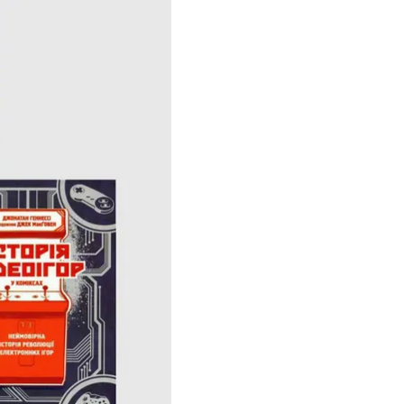
 в
нии в чужие эпохи. А
Если в «Клавке» речь
в 1968-м. На улицах