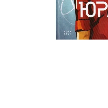
«Список кораблей» — это еще и попытка спастись от
придется прочитать весь перечень, до последней