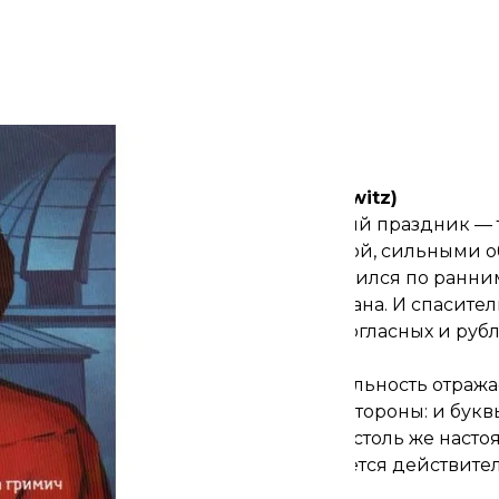
ожка романа Марины Гримич «Юра»
«Нора-Друк»
писок кораблей» (Meridian Czernowitz)
то уже праздник. Однако еще больший праздник — то
ми интонациями, неожиданной ритмикой, сильными о
либровая тридцатка для тех, кто соскучился по ра
другого, нежели в «Тамплиерах», Жадана. И спасите
вернуться к шероховатому сочетание согласных и ру
, которая вам ближе.
ажает реальность, однако и действительность отража
ерки снега». Но это работает в обе стороны: и букв
льности и копии, потому что язык — столь же насто
только проговоренное в поэзии является действите
й.