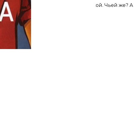
 смерти, и не только своей, но и чужой. Чьей же? А 
 строчки.