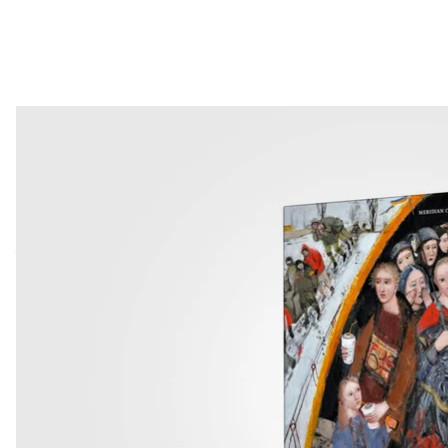
Обложка поэтич
Джонатан Хеннесси, Джек МакГовен «История в
«В начале было Слово», — говорит нам самая извест
авторы «Истории видеоигр в комиксах». Да, для 
умение им управлять.
Даже если вы ничего не знаете о видеоиграх и н
станет для вас увлекательным путешествием в пр
мир к появлению первой видеоигры — от паровог
собиралась сбивать вражескую авиацию во время
амбициозная история создания альтернативного м
Инженеры, механики и художники пытались переда
Говорят, что первую видеоигру создал английски
расшифровкой кода немецкой шифровальной маши