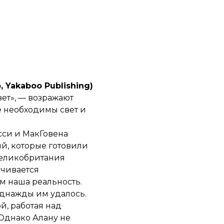
Yakaboo Publishing)
вет», — возражают
е необходимы свет и
сси и МакГовена
й, которые готовили
Великобритания
ачивается
м наша реальность.
однажды им удалось.
й, работая над
Однако Алану не