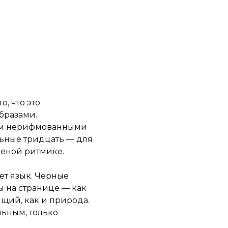
, что это
бразами.
нним нерифмованными
льные тридцать — для
бленой ритмике.
ет язык. Черные
ы на странице — как
ящий, как и природа.
льным, только