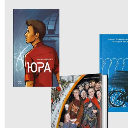
Регентства
, смотрим выступления театров и цирко
постапокалиптические игры. В этом месяце — све
постапокалиптики и на зимних улицах хватает.
Почему важно прочитать эти книги именно сейчас
Марина
«Юра» — продолжение романа Марины Гримич «Кла
шла о жизни, работе и любви советской машинистки