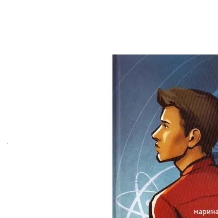
Обл
Сергей Жадан «С
Жадан выдал на-гора новый сборник стихов — и э
действительно новая (!) книга стихов: со свежи
Структурно сборник разделена на две части: вер
экспериментам поэта или просто желает увидеть 
тех, кто испугается необычного начала и захочет 
Поэтому есть опция выбрать ту половину кораблей
Этот мир построен по законам аналогии: речь отр
следы на дороге — как буквы, «неприкасаемые проч
черные следы на дороге. Здесь нет первичной реа
Они становятся друг для друга пробным камнем: 
отраженное в природе является истинной поэзие