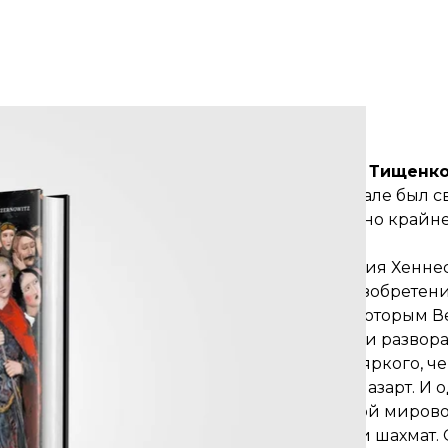
еской книги Сергея Жадана «Список кораблей»
Meridian Czernowitz
идеоигр в комиксах» (перевод Никиты Тищенко, 
ная в мире книга о творчестве. «Нет, в начале был с
видеоигр необязательно нужен компьютер, но крайн
икогда ими не интересовались, исследования Хенне
ошлое, где нашлось место для множества изобретени
о двигателя Корлисса до светового луча, которым 
 Второй мировой. Шаг за шагом перед нами развор
ира на экране — увлекательного и более яркого, че
ть игрокам во всем мире свою страсть и азарт. И 
й математик Алан Тьюринга во время Второй мирово
ны «Энигма» — и речь шла о симуляции шахмат. 