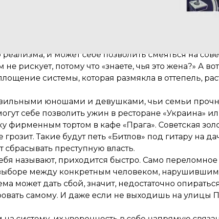
овь.
зик времен противостояния физиков и лириков, обр
арень, которому очень повезло расти в правильной
а почтенный редактор издательства «Молодость». О
 реализма, и может себе позволить смеяться на со
 рискует, потому что «знаете, чья это жена?» А во
ощение системы, которая размякла в оттепель, рас
вильными юношами и девушками, чьи семьи прочно 
ут себе позволить ужин в ресторане «Украина» или
ку фирменным тортом в кафе «Прага». Советская зо
 грозит. Такие будут петь «Битлов» под гитару на д
 сбрасывать преступную власть.
ебя называют, приходится быстро. Само переломное 
 выборе между конкретным человеком, нарушившим 
ема может дать сбой, значит, недостаточно опиратьс
ровать самому. И даже если не выходишь на улицы П
на систему, их уверенность в себе напрямую связан