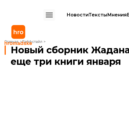
Новости
Тексты
Мнения
Новый сборник Жадана, история видеоигр в комиксах и еще три кн
Главная
Лайфстайл
Новый сборник Жадана,
еще три книги января