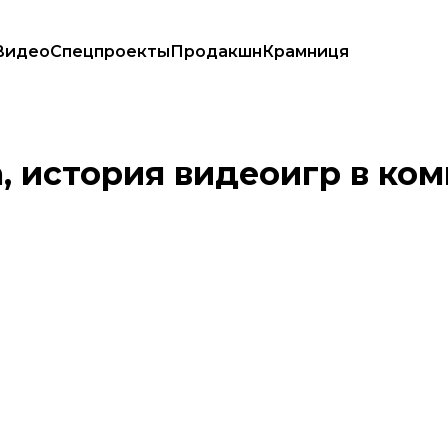
Видео
Спецпроекты
Продакшн
Крамниця
иги января
 история видеоигр в ком