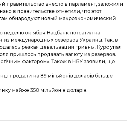
рый правительство внесло в парламент, заложили
днако в правительстве отметили, что этот
ак там обнародуют новый макроэкономический
ю неделю октября Нацбанк потратил на
н
из международных резервов Украины. Так, в
юдалась резкая девальвация гривны. Курс упал
юля
пришлось продавать валюту из резервов.
логічним фактором
». Також в НБУ заявили, що
їнці
продали на 89 мільйонів доларів більше
ринку майже
350 мільйонів доларів
.