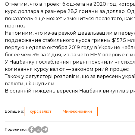
Отметим, что в проект бюджета на 2020 год, кото
курс доллара в размере
28,2 гривны за доллар
. О
показатель еще может измениться после того, к
прогноз.
Напомним, что из-за резкой девальвации в перву
поддержание стабильного курса гривны
$157,5 мл
первую неделю октября 2019 году в Украине набл
более чем 3% за 2 дня, из-за чего НБУ
впервые с и
У Нацбанку послаблення гривні пояснили «
психо
коливання курсу валют —
закономірний процес
.
Також у регуляторі розповіли, що за вересень укра
валюти
, ніж купили.
В останній тиждень вересня Нацбанк викупив з 
Больше о
:
курс валют
Минэкономики
Поделиться
: