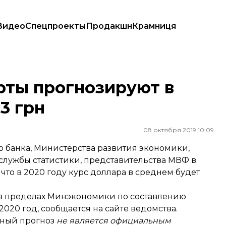
Видео
Спецпроекты
Продакшн
Крамниця
3 грн
рты прогнозируют в
3 грн
08 октября 2019 10:09
 банка, Министерства развития экономики,
 службы статистики, представительства МВФ в
что в 2020 году курс доллара в среднем будет
 в пределах Минэкономики по составлению
2020 год,
сообщается
на сайте ведомства.
нный прогноз
не является официальным