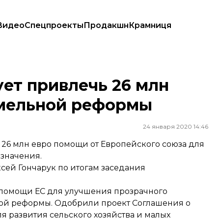
Видео
Спецпроекты
Продакшн
Крамниця
емельной реформы
ет привлечь 26 млн
емельной реформы
24 января 2020 14:46
26 млн евро помощи от Европейского союза для
азначения.
ей Гончарук по итогам заседания
 помощи ЕС для улучшения прозрачного
ной реформы. Одобрили проект Соглашения о
 развития сельского хозяйства и малых