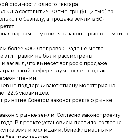
ой стоимости одного гектара
а. Она составит
25-30 тыс. грн ($1-1,2 тыс.)
за
только
по безналу
, а продажа земли в
50-
ретят.
вал парламенту принять
закон о рынке земли во
сли более 4000 поправок. Рада не могла
все эти правки не были рассмотрены.
й заявил, что вынесет вопрос о продаже
еукраинский референдум
после того, как
ервом чтении.
цев не поддерживают
отмену моратория на
ет 22% украинцев.
 принятие Советом законопроекта о рынке
закон
о рынке земли. Согласно законопроекту,
года. В проекте установили правило, согласно
 покупка земли юрлицами, бенефициарными
а без гражданства.