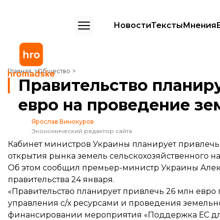
Новости
Тексты
Мнения
Правительство планирует привлечь 26 млн евро на проведение з
Главная
Общество
Правительство планиру
евро на проведение з
Ярослав Винокуров
Экономический редактор сайта
Кабинет министров Украины планирует привлечь 
открытия рынка земель сельскохозяйственного н
Об этом
сообщил
премьер-министр Украины Алекс
правительства 24 января.
«Правительство планирует привлечь 26 млн евро
управления с/х ресурсами и проведения земель
финансировании мероприятия «Поддержка ЕС для