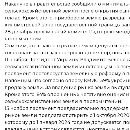
Накануне в правительстве сообщили о минимальн
сельскохозяйственной земли после открытия рынк
гектар. Кроме этого, приобрести землю разрешат 
километровой зоне
государственной границы зап
28 декабря профильный комитет Рады
рекомендо
втором чтении.
Отметим, что в закон о рынке земли депутаты вне
голосовать за этот законопроект до тех пор, пока 
11 ноября Президент Украины Владимир Зеленски
сельскохозяйственной земли иностранцам
на вс
парламент проголосует за земельную реформу в п
Напомним, что согласно опросу КМИС,
59% украин
продажу земли. За введение рынка земли выступа
Кроме этого, 64% опрошенных негативно оценили
сельскохозяйственной земли в первом чтении.
13 ноября парламент
предварительно поддержал 
рынок земли предлагают открыть с 1 октября 2020 
которому до 1 января 2024 года не допускается
владельцами которых являются иностранцы и лиц