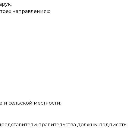
арук.
 трех направлениях:
 и сельской местности;
у представители правительства должны подписать