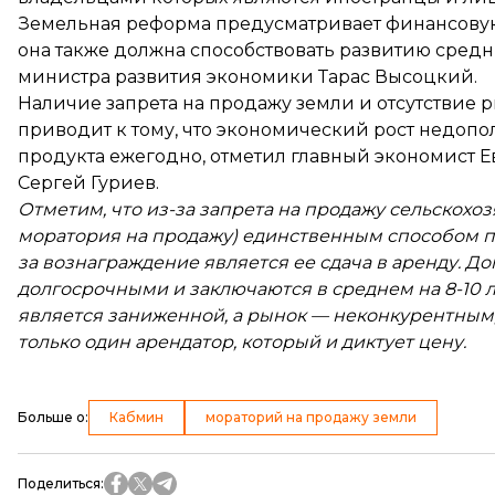
Земельная реформа
предусматривает финансову
она также должна способствовать развитию сред
министра развития экономики Тарас Высоцкий.
Наличие запрета на продажу земли
и отсутствие 
приводит к тому, что экономический рост недопол
продукта ежегодно, отметил главный экономист 
Сергей Гуриев.
Отметим, что из-за запрета на продажу сельскохо
моратория на продажу) единственным способом п
за вознаграждение является ее сдача в аренду. Д
долгосрочными и заключаются в среднем на 8-10 
является заниженной, а рынок — неконкурентным, 
только один арендатор, который и диктует цену.
Больше о
:
Кабмин
мораторий на продажу земли
Поделиться
: