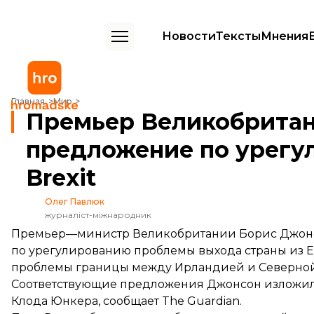
Новости
Тексты
Мнения
Премьер Великобритании прислал ЕС предложение по урегулиро
Главная
Мир
Премьер Великобритан
предложение по урегу
Brexit
Олег Павлюк
журналіст-міжнародник
Премьер—министр Великобритании Борис Джонсо
по урегулированию проблемы выхода страны из 
проблемы границы между Ирландией и Северной 
Соответствующие предложения Джонсон изложил 
Клода Юнкера,
сообщает
The Guardian.