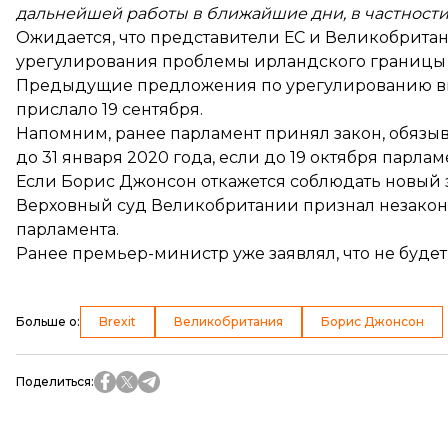
дальнейшей работы в ближайшие дни, в частности
Ожидается, что представители ЕС и Великобрит
урегулирования проблемы ирландского границы
Предыдущие предложения по урегулированию вы
прислало
19 сентября.
Напомним, ранее парламент принял закон, обязы
до 31 января 2020 года, если до 19 октября парла
Если Борис Джонсон откажется соблюдать новый зак
Верховный суд Великобритании
признал незако
парламента.
Ранее премьер-министр уже заявлял, что
не буде
Больше о
:
Brexit
Великобритания
Борис Джонсон
Поделиться
: