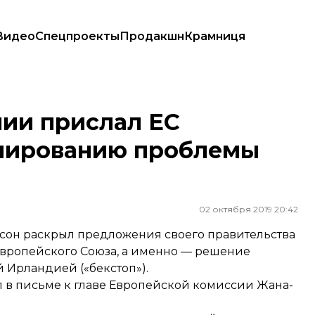
Видео
Спецпроекты
Продакшн
Крамниця
ванию проблемы Brexit
ии прислал ЕС
лированию проблемы
02 октября 2019 20:42
н раскрыл предложения своего правительства
Европейского Союза, а именно — решение
Ирландией («бекстоп»).
в письме к главе Европейской комиссии Жана-