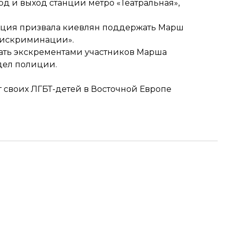
од и выход станции метро
«Театральная»,
ация призвала киевлян
поддержать Марш
 дискриминации».
ать экскрементами участников
Марша
дел полиции.
 своих ЛГБТ-детей в Восточной Европе