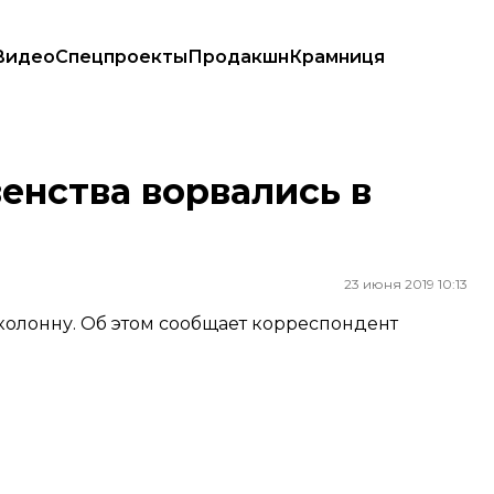
Видео
Спецпроекты
Продакшн
Крамниця
енства ворвались в
23 июня 2019 10:13
олонну. Об этом сообщает корреспондент