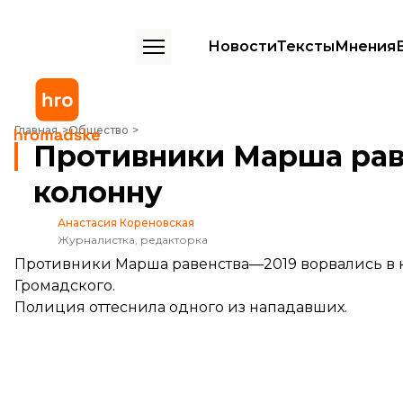
Новости
Тексты
Мнения
Противники Марша равенства ворвались в колонну
Главная
Общество
Противники Марша рав
колонну
Анастасия Кореновская
Журналистка, редакторка
Противники Марша равенства—2019 ворвались в к
Громадского.
Полиция оттеснила одного из нападавших.