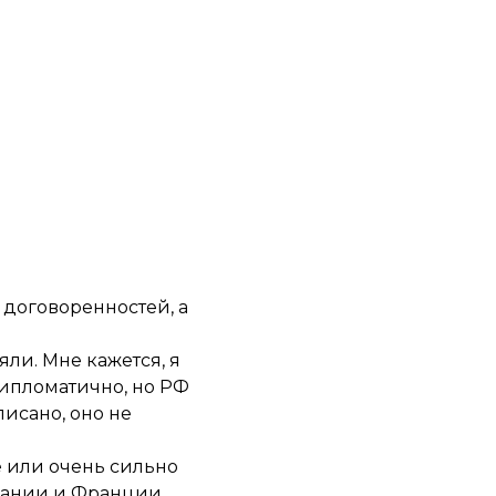
 договоренностей, а
яли. Мне кажется, я
 дипломатично, но РФ
писано, оно не
 или очень сильно
мании и Франции.