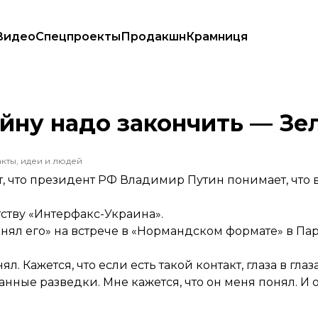
Видео
Спецпроекты
Продакшн
Крамниця
ойну надо закончить — Зе
кты, идеи и людей
 что президент РФ Владимир Путин понимает, что 
тству «Интерфакс-Украина».
онял его» на встрече в «Нормандском формате» в Па
л. Кажется, что если есть такой контакт, глаза в гла
данные разведки. Мне кажется, что он меня понял. И 