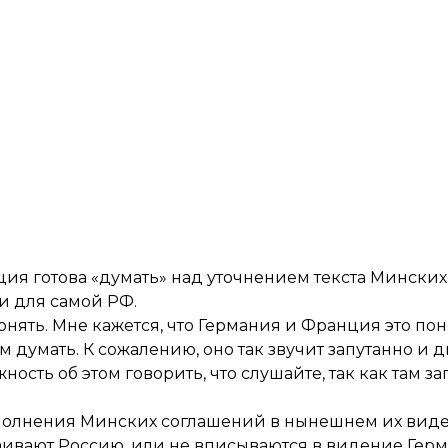
ция готова «думать» над уточнением текста Минских
и для самой РФ.
нять. Мне кажется, что Германия и Франция это пон
ом думать. К сожалению, оно так звучит запутанно и
жность об этом говорить, что слушайте, так как там за
ыполнения Минских соглашений в нынешнем их виде
раивают Россию, или не вписываются в видение Гер