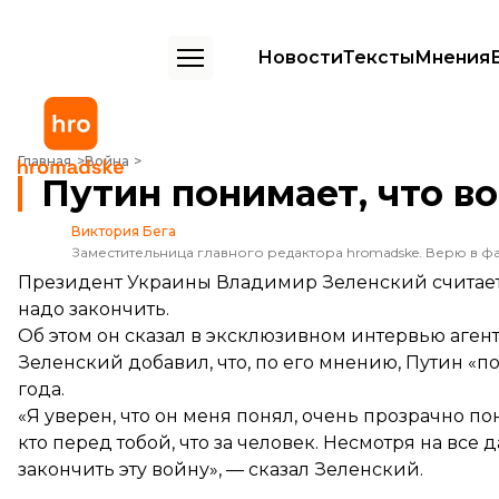
Новости
Тексты
Мнения
Путин понимает, что войну надо закончить — Зеленский
Главная
Война
Путин понимает, что в
Виктория Бега
Заместительница главного редактора hromadske. Верю в фа
Президент Украины Владимир Зеленский считает,
надо закончить.
Об этом он сказал в эксклюзивном интервью аген
Зеленский добавил, что, по его мнению, Путин «п
года.
«Я уверен, что он меня понял, очень прозрачно поня
кто перед тобой, что за человек. Несмотря на все 
закончить эту войну», — сказал Зеленский.