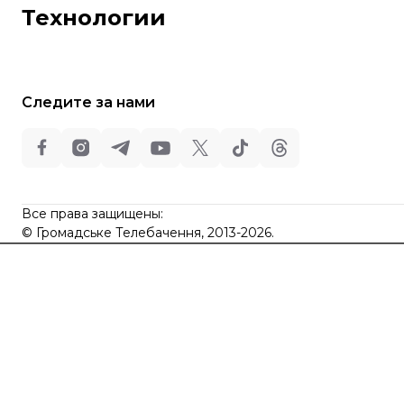
Путешествия
Регионы
Технологии
Книги
История
Еда
Гаджеты
ИИ
Косомос
Кибербезопасноcть
Следите за нами
Техника
Все права защищены:
©
Общественное Телевидение
,
2013-2026.
ideil
Все права защищены:
Design
©
Громадське Телебачення, 2013-2026.
elt