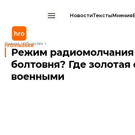
Новости
Тексты
Мнения
Режим радиомолчания или неуместная болтовня? Где золотая сер
Главная
Общество
Режим радиомолчания 
болтовня? Где золотая
военными