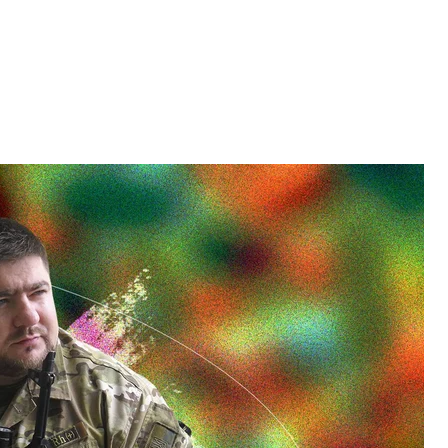
нный психолог, автор канала «В моей голове»
dske
 для поддержки
ый психолог, автор канала
«В моей голове»
.
шивать у воинов, а где лучше промолчать, не
т оценить свое состояние. Если вы уставший или
вствует это на подсознательном уровне и
 его слова могут быть для вас неожиданными и