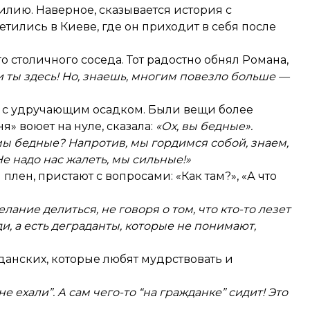
илию. Наверное, сказывается
история
с
етились в Киеве, где он приходит в себя после
о столичного соседа. Тот радостно обнял Романа,
и ты здесь! Но, знаешь, многим повезло больше —
 и с удручающим осадком. Были вещи более
я» воюет на нуле, сказала:
«Ох, вы бедные».
ы бедные? Напротив, мы гордимся собой, знаем,
е надо нас жалеть, мы сильные!»
плен, пристают с вопросами: «Как там?», «А что
елание делиться, не говоря о том, что кто-то лезет
и, а есть деграданты, которые не понимают,
данских, которые любят мудрствовать и
не ехали”. А сам чего-то “на гражданке” сидит! Это