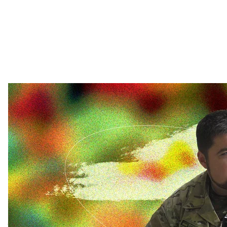
Андрей Козинчук — офицер 67-й бригады и вое
hroma
Разговор нужен
Андрей Козинчук — офицер 67-й бригады и военн
Лучшего человека для объяснения, что можно спра
найти.
Он рассказал hromadske, что прежде всего следуе
злой, не стоит начинать разговор — военный почу
коммуникация может быть напряженной.
Чего не стоит говорить:
Что было хуже всего? Даже если военный ответит,
травматическими.