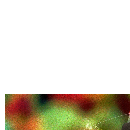
hroma
Все сложнее, чем фронт, тыл и эвакуация. Линия 
военных, и у гражданских. Стиль коммуникации 
человеке, или наоборот, погасить ее.
Молчание, игнор, жалость или беспардонность — 