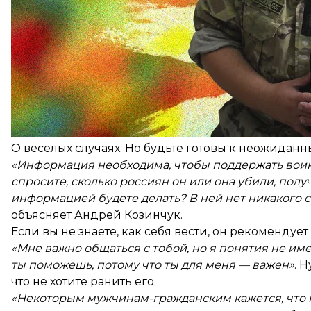
Не критикуйте. «Я слышал, что там бухали, убегал
вас там не было, не надо об этом говорить, тем бо
О личном. Например, пользовался ли воин услуга
Про плен. Этот вопрос не даст никакого ресурса. В
если вы не готовы слышать подробности, то имеет
Что говорить:
Как ты себя чувствуешь? Какое у тебя сейчас сост
Могу ли я тебе чем-нибудь помочь? Как именно?
О веселых случаях. Но будьте готовы к неожиданн
«Информация необходима, чтобы поддержать вои
спросите, сколько россиян он или она убили, получи
информацией будете делать? В ней нет никакого с
объясняет Андрей Козинчук.
Если вы не знаете, как себя вести, он рекоменду
«Мне важно общаться с тобой, но я понятия не имею,
ты поможешь, потому что ты для меня — важен»
. 
что не хотите ранить его.
«Некоторым мужчинам-гражданским кажется, что 