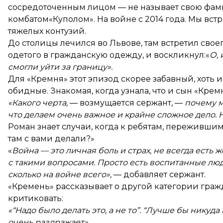
сосредоточенным лицом — не называет свою фам
комбатом«Куполом». На войне с 2014 года. Мы встр
тяжелых контузий.
До столицы лечился во Львове, там встретил своег
одетого в гражданскую одежду, и воскликнул:«
О, 
смогли уйти за границу».
Для «Кремня» этот эпизод скорее забавный, хоть
обидные. Знакомая, когда узнала, что и сын «Кремн
«Какого черта,
— возмущается сержант, —
почему м
что делаем очень важное и крайне сложное дело. Н
Роман знает случаи, когда к ребятам, пережившим 
там с вами делали?»
«
Война — это личная боль и страх, не всегда есть ж
с такими вопросами. Просто есть воспитанные люд
сколько на войне всего»,
— добавляет сержант.
«Кремень» рассказывает о другой категории граж
критиковать:
«“Надо было делать это, а не то”. “Лучше бы никуда 
очень раздражает».