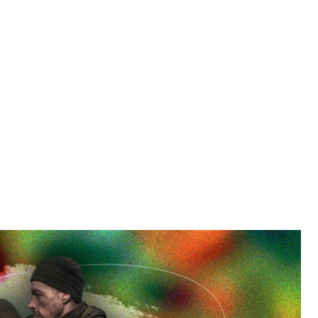
dske
столкновения расположена еще и в голове — и у
между ними может разжечь войну в самом
вот, по словам военных, самые неприятные