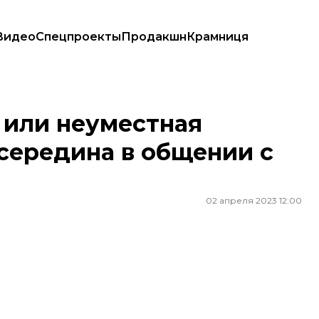
Видео
Спецпроекты
Продакшн
Крамниця
едина в общении с военными
или неуместная
 середина в общении с
02 апреля 2023 12:00