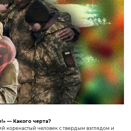
ют, как воспринимают мир люди, побывавшие на
вая коммуникация, которая может ранить и
ами, защитницами, волонтерами и другими
!» — Какого черта?
й коренастый человек с твердым взглядом и