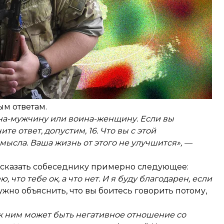
и или отказывались служить». Есть правило — если
лее — осуждать.
ми проституток.
оенный может захотеть рассказать об этом, но
е полное право попросить не рассказывать.
ояние?
ым ответам.
на-мужчину или воина-женщину. Если вы
те ответ, допустим, 16. Что вы с этой
мысла. Ваша жизнь от этого не улучшится», —
ет сказать собеседнику примерно следующее:
 что тебе ок, а что нет. И я буду благодарен, если
Нужно объяснить, что вы боитесь говорить потому,
к ним может быть негативное отношение со