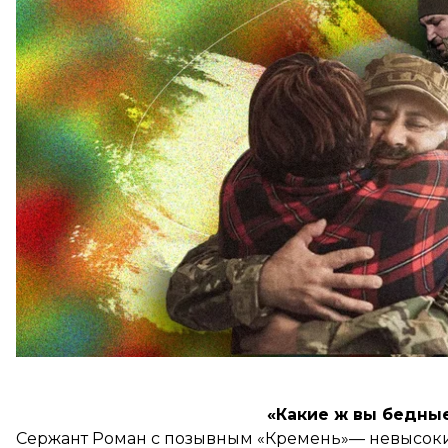
моменты в общении с гражданскими. Они не зна
войне, у них нет такта. Отсюда выходит бестолко
оттолкнуть.
hromadske узнало, как разговаривать с защитник
побывавшими на войне людьми.
«Какие ж вы бедные
Сержант Роман с позывным «Кремень»— невысоки