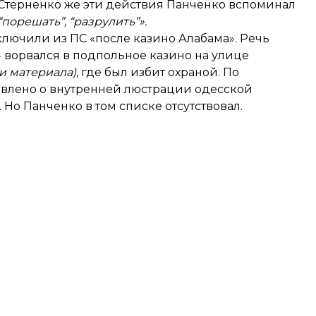
 Стерненко же эти действия Панченко
вспоминал
порешать”, “разрулить”».
лючили из ПС «после казино Алабама». Речь
»
ворвался
в подпольное казино на улице
ти материала)
, где был избит охраной. По
влено
о внутренней люстрации одесской
Но Панченко в том списке отсутствовал.