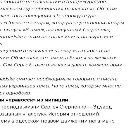
о принято на совещании в Генпрокуратуре.
рмальном суде обвинения развалятся». Об этом
иков того совещания в Генпрокуратуре.
а «Правого сектора», которую подготовили авторы
л выпуск «В теме», посвященный Стерненко,
omadske с этим не согласились, но выразили
л.
седники отказывались говорить открыто, не
лии. Объясняли это тем, что боятся возможных
. Сам Сергей тоже отказался давать комментарии
madske считает необходимым говорить и писать
ых украинцев темы. На те темы, которые многие
т однобоко.
ий «правосек» из милиции
 периода жизни Сергея Стерненко — Эдуард
позывным «Галстук». История отношений
очему в одесском правом движении негативно