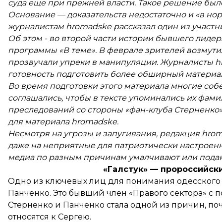
суда еще при прежней власти. Такое решение был
Основание — доказательств недостаточно и «в но
журналистам hromadske рассказал один из участн
Об этом - во второй части истории бывшего лидер
программы «В теме». В феврале зрителей возмути
прозвучали упреки в манипуляции. Журналисты hr
готовность подготовить более обширный материа
Во время подготовки этого материала многие собе
соглашались, чтобы в тексте упоминались их фами
преследований со стороны «фан-клуба Стерненко»
для материала hromadske.
Несмотря на угрозы и запугивания, редакция hro
даже на неприятные для патриотически настроенн
медиа по разным причинам умалчивают или подаю
«Галстук» — пророссийск
Одно из ключевых лиц для понимания одесского
Панченко. Это бывший член «Правого сектора» с 
Стерненко и Панченко стала одной из причин, п
относятся к Сергею.