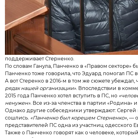
телефонов все время были недоступны.
В мае 2014-го в интервью изданию
«Вгороде»
Стер
«Правого сектора», об изучении прошлого канди
службой безопасности.
«После этого более 60% от
Как же тогда в ПС попал Панченко?
«Есть такая СБ — служба безопасности движения. 
Эдуарда»,
— объясняет hromadske бывший член ПС 
поддерживает Стерненко.
По словам Ганула, Панченко в «Правом секторе» 
Панченко тоже говорила, что Эдуард помогал ПС в
А вот Стеренко в 2016-м в том же сюжете убеждал,
рядах нашей организации»
. Впоследствии в комм
2015 года Панченко хотел вступить в ПС, но
«челов
ненужен»
. Все из-за членства в партии «Родина» 
Однако другие собеседники утверждают: Сергей 
сошлись.
«Панченко был корешем Стерненко»
, —
представителей ПС одна из участниц одесского 
Также о Панченко говорят как о человеке, которы