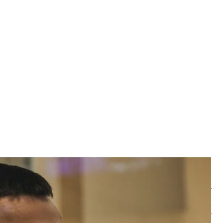
йонного суда Одессы, 5 марта 2021 года
на/hromadske
твратимости наказания за преступление, зло будет
астать, преступлений будет становиться больше».
ерненко, в программе
«Drozdov»
, 6 марта 2019 года