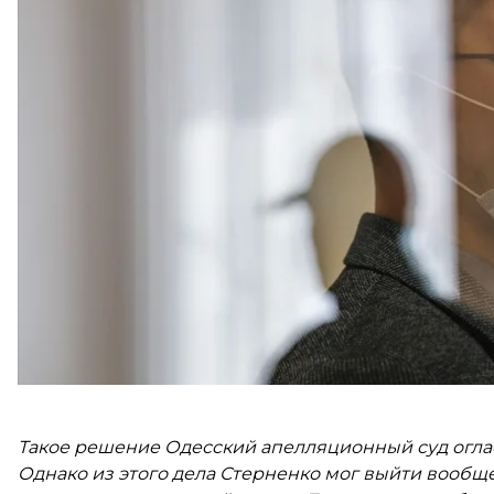
Сергея Стерненко и Руслана Демчука
признали
ви
2015 года о похищении Сергея Щербича. Однако о
сектора» за решетку по соответствующей статье су
Стерненко осудили по статье «Незаконное обращен
также инкриминировали в рамках этого преступл
Такое решение Одесский апелляционный суд оглас
Однако из этого дела Стерненко мог выйти вообще