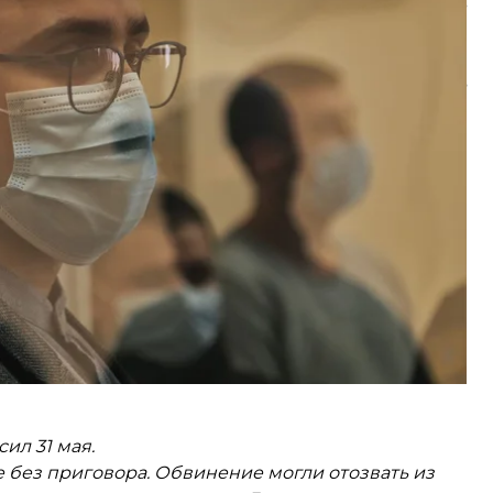
новными в похищении человека. Речь идет о деле
тправить бывших членов одесского «Правого
д не смог — срок давности по ней истек.
ие с оружием», а по третьей — «Разбой», которую
ения, признали невиновным.
ил 31 мая.
 без приговора. Обвинение могли отозвать из