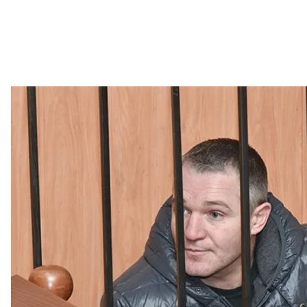
Эдуард Панченко в Приморском районном суде Одессы, которы
жен
«Тай
«“Галстук” понимал, что на “Правом секторе” можно
за 50 штук баксов в дорогом костюме. Что ему еще 
бэкграундом Маркова»
, — рассказал hromadske п
Упомянутый Марков — это лидер пророссийской 
Панченко был в рядах этой партии. Это, в частнос
«ПРАВЫЙ СЕКТОР/Одесса»
. Хотя в сюжете
«Думска
принадлежность к пророссийским силам.
Еще раньше Панченко около 10 лет работал в стру
у «Галстука» были широкие связи как в милицейски
медиа его чаще всего упоминают как
экс-милици
Авторам не удалось связаться с Панченко. Предо