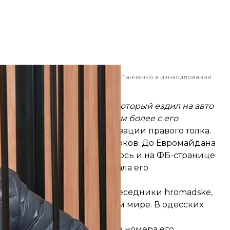
й рассматривал дело по обвинению Панченко в изнасиловании
щины
мер»
 подзаработать. Это чувак, который ездил на авто
делать с этими “детьми”? Тем более с его
редставитель другой организации правого толка.
партии «Родина» Игорь Марков. До Евромайдана
ти, в конце 2016-го упоминалось и на ФБ-странице
яТВ»
жена Панченко отрицала его
ктурах МВД. Как говорят собеседники hromadske,
х кругах, так и в уголовном мире. В одесских
онера
.
ставленеые журналистам два номера его