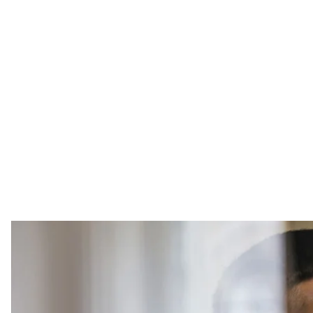
Сергей Стерненко в зале Приморского ра
Виктория Рощи
«В случае, когда не работает принцип нео
возр
Сергей Ст