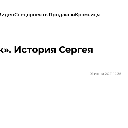
Видео
Спецпроекты
Продакшн
Крамниця
к». История Сергея
01 июня 2021 12:35