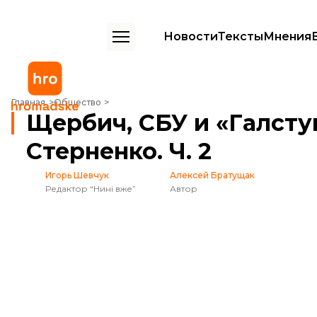
Новости
Тексты
Мнения
Щербич, СБУ и «Галстук». История Сергея Стерненко. Ч. 2
Главная
Общество
Щербич, СБУ и «Галсту
Стерненко. Ч. 2
Игорь Шевчук
Алексей Братущак
Редактор “Нині вже”
Автор