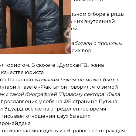
ненко рассказывал о тщательном отборе в ряды
датов и сборе информации о них внутренней
сеиваются»
, — убеждал Сергей.
И они, я так понимаю, не доработали с прошлым
Демьян Ганул, который до сих пор
был юристом. В сюжете
«ДумскаяТВ»
жена
 качестве юриста.
 что Панченко
«никаким боком не может быть в
ентарии газете
«Факты»
он говорил, что зимой
ек с такой биографией “Правому сектора” была
и прославления у себя на ФБ странице Путина.
и Эдуард все же на определенное время
 описывает отношения двух бывших
Евромайдана.
й привлекал молодежь из «Правого сектора» для