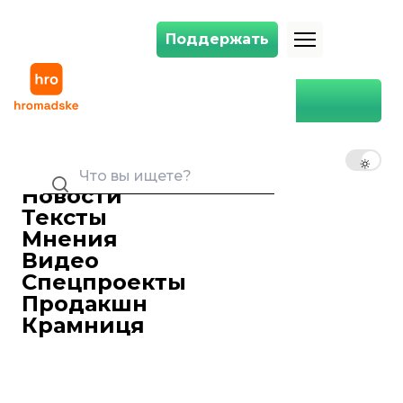
Поддержать
Поддержать
Главная
Игорь Шевчук
RU
UK
EN
Новости
Тексты
Мнения
Видео
Спецпроекты
Продакшн
Крамниця