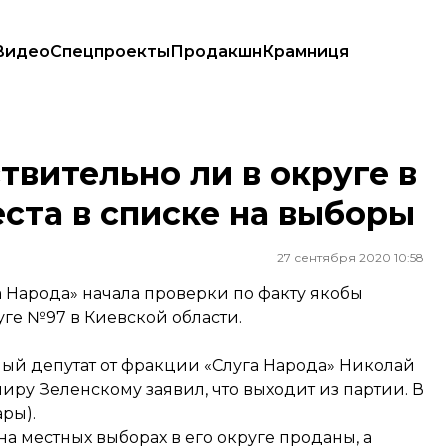
Видео
Спецпроекты
Продакшн
Крамниця
и места в списке на выборы
твительно ли в округе в
ста в списке на выборы
27 сентября 2020 10:58
 Народа» начала проверки по факту якобы
уге №97 в Киевской области.
ный депутат от фракции «Слуга Народа» Николай
миру Зеленскому
заявил
, что выходит из партии. В
ры).
 на местных выборах в его округе проданы, а