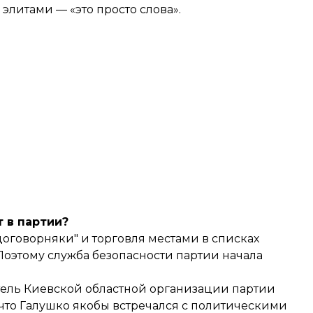
литами — «это просто слова».
т в партии?
договорняки" и торговля местами в списках
оэтому служба безопасности партии начала
тель Киевской областной организации партии
 что Галушко якобы встречался с политическими