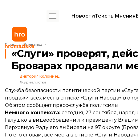
Новости
Тексты
Мнения
«Слуги» проверят, действительно ли в округе в Броварах продавал
Главная
Политика
«Слуги» проверят, дейс
Броварах продавали ме
Виктория Коломиец
Журналистка
Служба безопасности политической партии «Слуга
продажи всех мест в списке «Слуги Народа» в окр
Об этом
сообщает
пресс-служба политсилы.
Немного контекста:
сегодня, 27 сентября, народ
Галушко в видеообращении к президенту Влади
Верховную Раду его выбирали на 97 округе (Брова
По его словам, все места в списке «Слуги Народа»