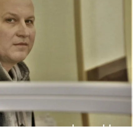
овольца Амины Окуевой в октябре 2017 года.
йстве бизнесмена в 2014 году.
а суда.
ченко из-под стражи. По словам защиты, у
 в поселке, который находится в Черниговской
иби опровергли свидетели в суде, которые