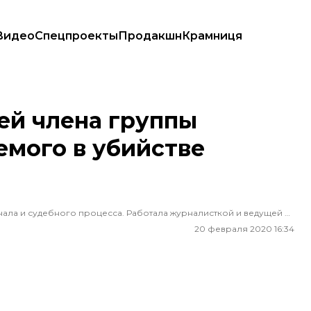
Видео
Спецпроекты
Продакшн
Крамниця
го в убийстве Амины Окуевой
ей члена группы
емого в убийстве
В журналистике с 16 лет. Специализируется на темах криминала и судебного процесса. Работала журналисткой и ведущей на «Украинском радио», «UA:Першому», писала для «Крым.Реалии», сотрудничала с «ЕвромайданSOS».
20 февраля 2020 16:34