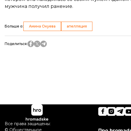
мужчина получил ранение.
Больше о
:
Амина Окуева
апелляция
Поделиться
:
Все права защищены:
©
Общественное
Про hromad