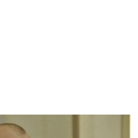
в убийстве бизнесмена в 2014 году
на/hromadske
Андрея Кравченко — член группы Игоря