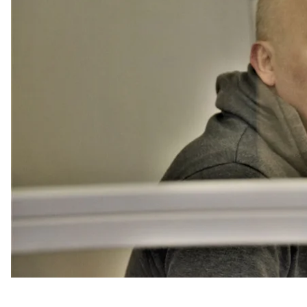
Редькина, которого подозревают в убийстве добр
Самого Кравченко задержали по подозрению в уби
Об этом сообщает корреспондент hromadske из зал
Адвокат подозреваемого просила освободить Крав
мужчины было алиби и в день убийства якобы был
области, у бабушки.
В то же время в прокуратуре отметили, что это ал
фактически дали разные показания.