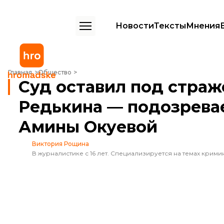
Новости
Тексты
Мнения
Суд оставил под стражей члена группы Редькина — подозреваемо
Главная
Общество
Суд оставил под страж
Редькина — подозрева
Амины Окуевой
Виктория Рощина