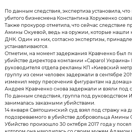
По данным следствия, экспертиза установила, что
убитого бизнесмена Константина Хоруженко совп
Также прокурор отметила, что сейчас следствие 
Амины Окуевой, ведь на оружии, которые нашли 
ДНК. Один из них, согласно экспертизы, принадл
устанавливаются.
Отметим, на момент задержания Кравченко был 
убийстве директора компании «Caparol Украина» 
руководителя отдела рекламы КП «Киевский метр
группу из семи человек задержали в сентябре 20
изменил меру пресечения фигурантам на домашни
Андрея Кравченко снова задержали и
взяли
под с
По данным следствия, группа под руководством И
занималась заказными убийствами.
14 января Святошинский суд
взял под стражу
на д
подозреваемого в убийстве добровольца Амины 
Убийство произошло 30 октября 2017 года у посел
котором она находилась со своим мужем Адамом 