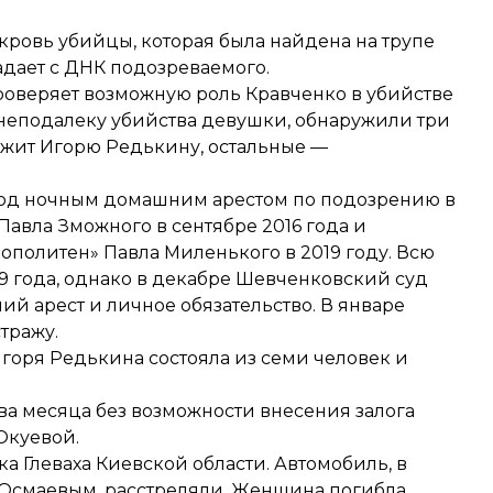
 кровь убийцы, которая была найдена на трупе
адает с ДНК подозреваемого.
проверяет возможную роль Кравченко в убийстве
неподалеку убийства девушки, обнаружили три
ежит Игорю Редькину, остальные —
под ночным домашним арестом по подозрению в
Павла Зможного в сентябре 2016 года и
ополитен» Павла Миленького в 2019 году. Всю
19 года, однако в декабре Шевченковский суд
й арест и личное обязательство. В январе
тражу.
горя Редькина состояла из семи человек и
ва месяца без возможности внесения залога
Окуевой.
ка Глеваха Киевской области. Автомобиль, в
Осмаевым, расстреляли. Женщина погибла,