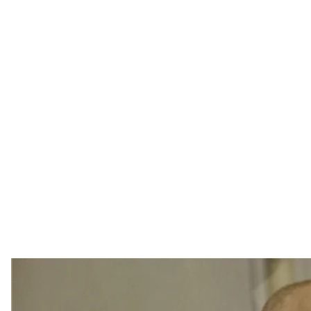
Андрей Кравченко — подозреваемый 
Виктория Рощи
Апелляционный суд Киева оставил под стражей 