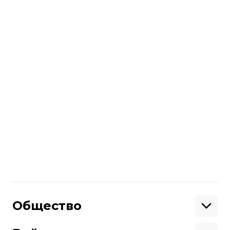
16 апреля суд Одесской области начал
рассматривать апелляцию на приговор
в 7 лет в деле одесских активистов,
бывших представителей «Правого
сектора» Сергея Стерненко и Руслана
Демчука.
Подробнее смотрите в
нашем репортаже.
Больше о
:
СБУ
наркотики
Сергей Стерненко
Поделиться
:
Общество
Образование