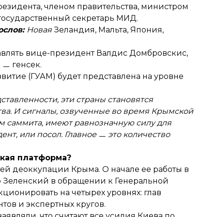
езидента, членом правительства, министром
 государственный секретарь МИД.
ослов:
Новая
Зеландия, Мальта, Япония,
авлять вице-президент Валдис Домбровскис,
 ㅡ генсек.
витие (ГУАМ) будет представлена на уровне
дставленности, эти страны становятся
ва. И сигналы, озвученные во время Крымской
ам саммита, имеют равнозначную силу для
дент, или посол. Главное ㅡ это количество
ская платформа?
й деоккупации Крыма. О начале ее работы в
р Зеленский в обращении к Генеральной
кционировать на четырех уровнях: глав
тов и экспертных кругов.
заявляли
, что считают все усилия Киева по