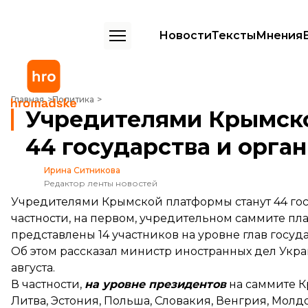
Новости
Тексты
Мнения
Учредителями Крымской платформы станут 44 государства и орга
Главная
Политика
Учредителями Крымск
44 государства и орга
Ирина Ситникова
Редактор ленты новостей
Учредителями Крымской платформы станут 44 го
частности, на первом, учредительном саммите плат
представлены 14 участников на уровне глав госуда
Об этом
рассказал
министр иностранных дел Укра
августа.
В частности,
на уровне президентов
на саммите К
Литва, Эстония, Польша, Словакия, Венгрия, Молд