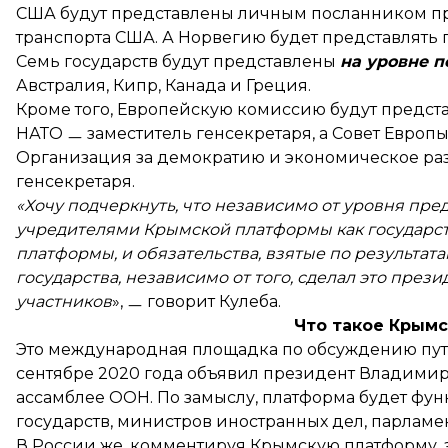
США будут представлены личным посланником пр
транспорта США. А Норвегию будет представлять
Семь государств будут представлены
на уровне п
Австралия, Кипр, Канада и Греция.
Кроме того, Европейскую комиссию будут предст
НАТО ㅡ заместитель генсекретаря, а Совет Европы
Организация за демократию и экономическое раз
генсекретаря.
«Хочу подчеркнуть, что независимо от уровня пре
учредителями Крымской платформы как государст
платформы, и обязательства, взятые по результат
государства, независимо от того, сделал это прези
участников
», ㅡ говорит Кулеба.
Что такое Крым
Это международная площадка по обсуждению путе
сентябре 2020 года объявил президент Владими
ассамблее ООН. По замыслу, платформа будет фун
государств, министров иностранных дел, парламен
В России же, комментируя Крымскую платформу,