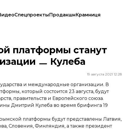
Видео
Спецпроекты
Продакшн
Крамниця
низации ㅡ Кулеба
ой платформы станут
низации ㅡ Кулеба
19 августа 2021 12:28
сударства и международные организации. В
формы, который состоится 23 августа, будут
рств, правительств и Европейского союза.
ины Дмитрий Кулеба во время брифинга 19
рымской платформы будут представлены Латвия,
ова, Словения, Финляндия, а также президент