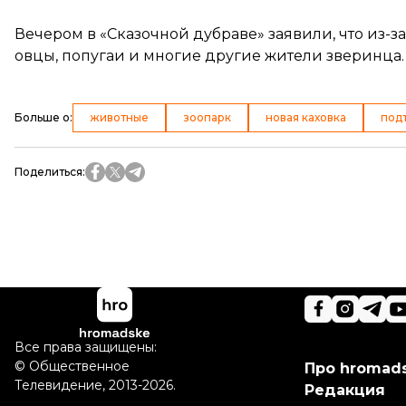
Вечером в «Сказочной дубраве»
заявили
, что из-
овцы, попугаи и многие другие жители зверинца. 
Больше о
:
животные
зоопарк
новая каховка
под
Поделиться
:
Все права защищены:
©
Общественное
Про hromad
Телевидение
,
2013-2026.
Редакция