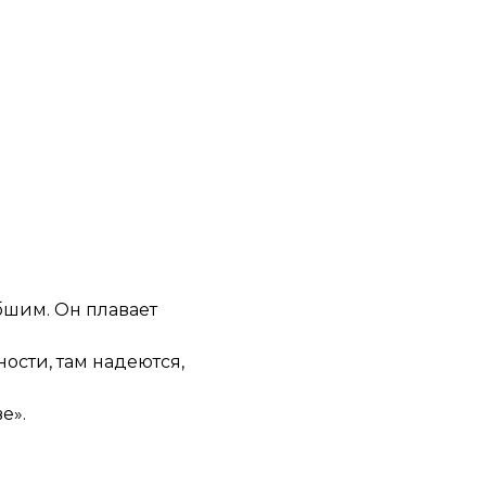
бшим. Он плавает
ости, там надеются,
е».