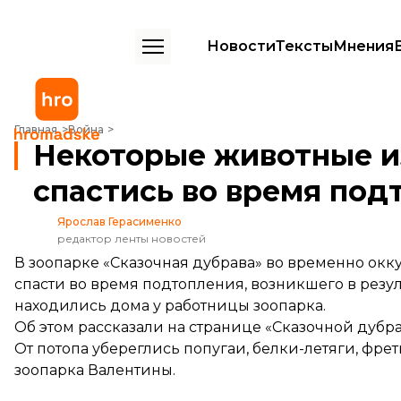
Новости
Тексты
Мнения
Некоторые животные из зоопарка Новой Каховки смогли спастись 
Главная
Война
Некоторые животные и
спастись во время под
Ярослав Герасименко
редактор ленты новостей
В зоопарке «Сказочная дубрава» во временно окк
спасти во время подтопления, возникшего в рез
находились дома у работницы зоопарка.
Об этом
рассказали
на странице «Сказочной дубра
От потопа убереглись попугаи, белки-летяги, фр
зоопарка Валентины.