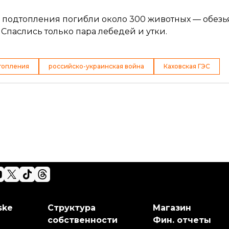
за подтопления погибли около 300 животных — обезья
Спаслись только пара лебедей и утки.
топления
российско-украинская война
Каховская ГЭС
ske
Структура
Магазин
собственности
Фин. отчеты