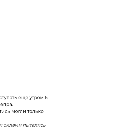
тупать еще утром 6
епра.
стись могли только
ми силами пытались