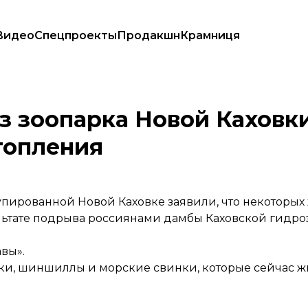
Видео
Спецпроекты
Продакшн
Крамниця
во время подтопления
з зоопарка Новой Каховк
топления
упированной Новой Каховке заявили, что некоторых
ультате подрыва россиянами дамбы Каховской гидр
вы».
етки, шиншиллы и морские свинки, которые сейчас ж