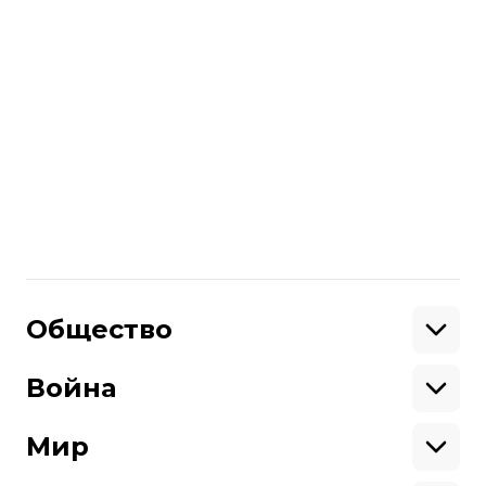
Палудан, лидер датской ультраправой
партии Stram Kurs («Жесткая линия»),
получил разрешение сжечь Коран у
турецкого посольства в Стокгольме. Из-
за этого Турция затормозила
вступление Швеции в НАТО.
Больше о
:
Швеция
Израиль
Библия
Поделиться
:
Общество
Образование
Криминал
Война
Поддержать
Здоровье
Экология
Ветераны
Военные
Мир
Ситуация на фронте
Поддержи hromadske.
Крым
США