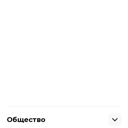
угрозы будущему сотрудничеству с
МВФ.
По итогам подсчета
100% электронных
протоколов
Зеленский набрал
30,24%
голосов, более чем на 14% от него отстал
действующий президент Петр
Порошенко — у него
15,95%.
Больше о
:
вибори-2019
макроэкономика
Moody's
Поделиться
:
Общество