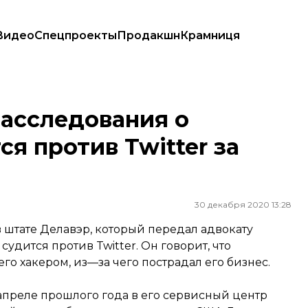
Видео
Спецпроекты
Продакшн
Крамниця
отив Twitter за клевету
асследования о
я против Twitter за
30 декабря 2020 13:28
 штате Делавэр, который передал адвокату
удится против Twitter. Он говорит, что
го хакером, из—за чего пострадал его бизнес.
 апреле прошлого года в его сервисный центр