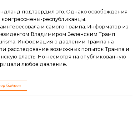
ондланд подтвердил это. Однако освобождения
ые конгрессмены-республиканцы.
аинтересовала и самого Трампа. Информатор из
 президентом Владимиром Зеленским Трамп
urisma. Информация о давлении Трампа на
ли
расследование возможных попыток Трампа и
нскую власть. Но несмотря на опубликованную
отрицали любое давление.
тер байден