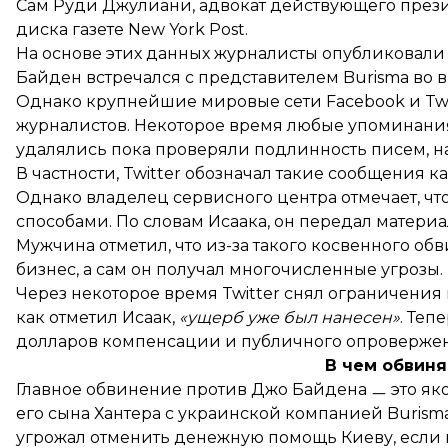
Сам Руди Джулиани, адвокат действующего през
диска газете New York Post.
На основе этих данных журналисты
опубликовали
Байден встречался с представителем Burisma во 
Однако крупнейшие мировые сети Facebook и Twi
журналистов. Некоторое время любые упоминания
удалялись пока проверяли подлинность писем, н
В частности, Twitter обозначал такие сообщения 
Однако владелец сервисного центра отмечает, чт
способами. По словам Исаака, он передал материа
Мужчина отметил, что из-за такого косвенного об
бизнес, а сам он получал многочисленные угрозы.
Через некоторое время Twitter снял ограничения
как отметил Исаак,
«ущерб уже был нанесен»
. Теп
долларов компенсации и публичного опровержен
В чем обвин
Главное обвинение против Джо Байдена ㅡ это яко
его сына Хантера с украинской компанией Burism
угрожал отменить денежную помощь Киеву, если 