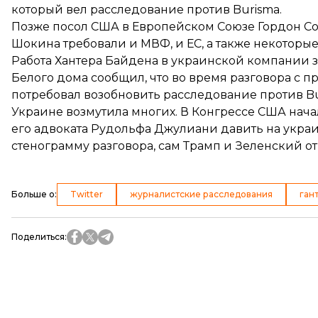
который вел расследование против Burisma.
Позже посол США в Европейском Союзе Гордон С
Шокина требовали и МВФ, и ЕС, а также некотор
Работа Хантера Байдена в украинской компании з
Белого дома сообщил, что во время разговора с
потребовал
возобновить расследование против B
Украине возмутила многих. В Конгрессе США
нача
его адвоката Рудольфа Джулиани давить на украи
стенограмму разговора
, сам Трамп и Зеленский 
Больше о
:
Twitter
журналистские расследования
ган
Поделиться
: