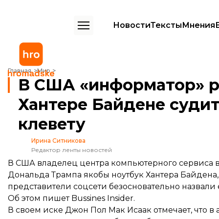
Новости
Тексты
Мнения
В США «информатор» расследования о Хантере Байдене судится пр
Главная
Мир
В США «информатор» р
Хантере Байдене судитс
клевету
Ирина Ситникова
Редактор ленты новостей
В США владелец центра компьютерного сервиса в
Дональда Трампа якобы ноутбук Хантера Байдена, с
представители соцсети безосновательно назвали е
Об этом
пишет
Bussines Insider.
В своем иске Джон Пол Мак Исаак отмечает, что в