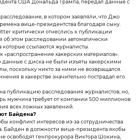
идента США Дональда Трампа, передал данные с
 расследование
, в котором заявляли, что Джо
времена вице-президентства благодаря сыну.
tter критически отнеслись к публикации
 об этом расследовании автоматически
а которые ссылаются журналисты.
как «распространение хакерских материалов».
о данные с диска не были изъяты хакерскими
лы, поскольку никто за ними не возвращался.
винения в хакерстве значительно пострадал его
 на публикацию расследования журналистов, но,
ерь мужчина требует от компании 500 миллионов
ия всех ложных заявлений.
яют Байдена?
бы конфликт интересов из-за сотрудничества
a. Байден в должности вице-президента якобы
не освободят генпрокурора Виктора Шокина,