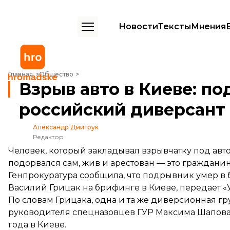
Новости
Тексты
Мнения
Взрыв авто в Киеве: подрывник жив, это российский диверсант — 
Главная
Общество
Взрыв авто в Киеве: по
российский диверсант
Александр Дмитрук
Редактор
Человек, который закладывал взрывчатку под ав
подорвался сам, жив и арестован — это граждани
Генпрокуратура сообщила, что подрывник умер в 
Василий Грицак на брифинге в Киеве, передает «
По словам Грицака, одна и та же диверсионная гру
руководителя спецназовцев ГУР Максима Шаповала
года в Киеве.