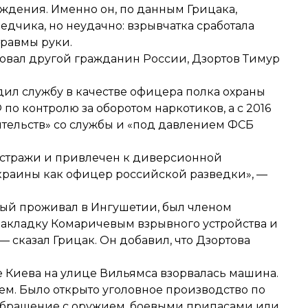
ждения. Именно он, по данным Грицака,
едчика, но неудачно: взрывчатка сработала
равмы руки.
вовал другой гражданин России, Дзортов Тимур
дил службу в качестве офицера полка охраны
о контролю за оборотом наркотиков, а с 2016
ятельств» со службы и «под давлением ФСБ
 стражи и привлечен к диверсионной
Украины как офицер российской разведки», —
орый проживал в Ингушетии, был членом
закладку Комаричевым взрывного устройства и
— сказал Грицак. Он добавил, что Дзортова
е Киева на улице Вильямса
взорвалась машина
.
м. Было открыто уголовное производство по
 обращение с оружием, боевыми припасами или