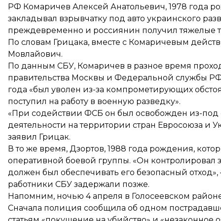
РФ Комаричев Алексей Анатольевич, 1978 года ро
закладывал взрывчатку под авто украинского разв
преждевременно и россиянин получил тяжелые т
По словам Грицака, вместе с Комаричевым дейст
Мовлайович.
По данным СБУ, Комаричев в разное время прохо
правительства Москвы и Федеральной службы РФ п
года «был уволен из-за компрометирующих обсто
поступил на работу в военную разведку».
«При содействии ФСБ он был освобожден из-под
деятельности на территории стран Евросоюза и 
заявил Грицак.
В то же время, Дзортов, 1988 года рождения, кот
оперативной боевой группы. «Он контролировал 
должен был обеспечивать его безопасный отход», 
работники СБУ задержали позже.
Напомним, ночью 4 апреля в Голосеевском район
Сначала полиция сообщила об одном пострадавше
статьям «покушение на убийство» и «незаконное