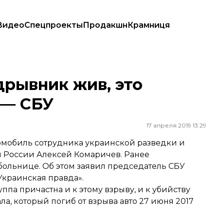
Видео
Спецпроекты
Продакшн
Крамниця
СБУ
дрывник жив, это
 — СБУ
17 апреля 2019 13:29
томобиль сотрудника украинской разведки и
н России Алексей Комаричев. Ранее
больнице. Об этом заявил председатель СБУ
Украинская правда».
ппа причастна и к этому взрыву, и к убийству
, который погиб от взрыва авто 27 июня 2017