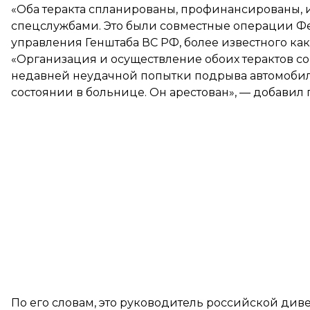
«Оба теракта спланированы, профинансированы,
спецслужбами. Это были совместные операции Ф
управления Генштаба ВС РФ, более известного как
«Организация и осуществление обоих терактов с
недавней неудачной попытки подрыва автомобиля 
состоянии в больнице. Он арестован», — добавил г
По его словам, это руководитель российской ди