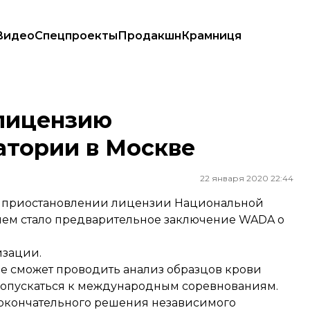
Видео
Спецпроекты
Продакшн
Крамниця
Москве
лицензию
атории в Москве
22 января 2020 22:44
о приостановлении лицензии Национальной
ием стало предварительное заключение WADA о
изации.
не сможет проводить анализ образцов крови
 допускаться к международным соревнованиям.
окончательного решения независимого