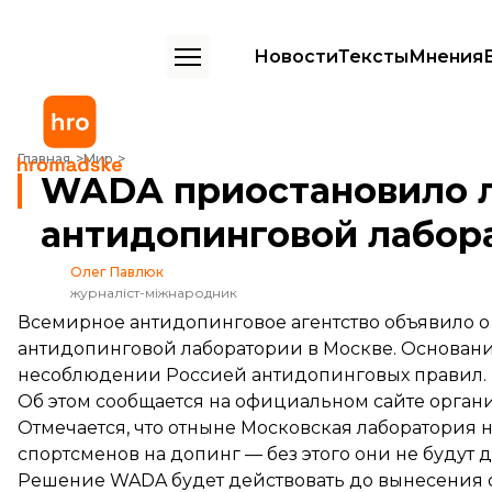
Новости
Тексты
Мнения
WADA приостановило лицензию антидопинговой лаборатории в 
Главная
Мир
WADA приостановило 
антидопинговой лабор
Олег Павлюк
журналіст-міжнародник
Всемирное антидопинговое агентство объявило 
антидопинговой лаборатории в Москве. Основан
несоблюдении Россией антидопинговых правил.
Об этом
сообщается
на официальном сайте орган
Отмечается, что отныне Московская лаборатория 
спортсменов на допинг — без этого они не будут
Решение WADA будет действовать до вынесения 