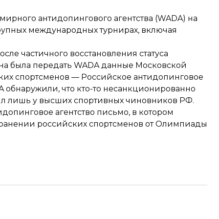
емирного антидопингового агентства (WADA)
на
крупных международных турнирах, включая
после частичного восстановления статуса
жна была передать WADA данные Московской
ких спортсменов — Российское антидопинговое
DA
обнаружили, что кто-то несанкционированно
был лишь у высших спортивных чиновников РФ.
идопинговое агентство письмо
, в котором
транении российских спортсменов от Олимпиады