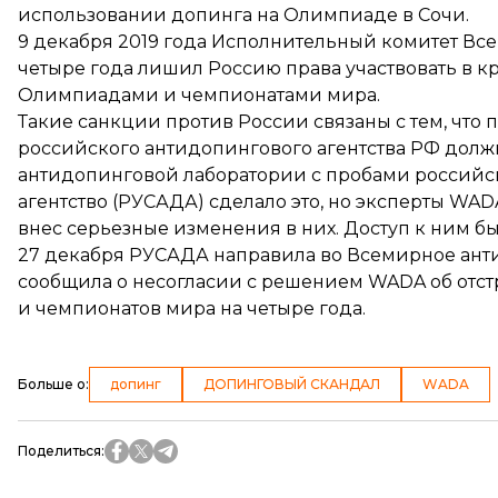
использовании допинга на Олимпиаде в Сочи.
9 декабря 2019 года Исполнительный комитет Вс
четыре года лишил Россию права
участвовать в 
Олимпиадами и чемпионатами мира.
Такие санкции против России связаны с тем, что 
российского антидопингового агентства РФ дол
антидопинговой лаборатории с пробами российс
агентство (РУСАДА) сделало это, но эксперты WA
внес серьезные изменения
в них. Доступ к ним 
27 декабря РУСАДА
направила во Всемирное ант
сообщила о несогласии с решением WADA об отс
и чемпионатов мира на четыре года.
Больше о
:
допинг
ДОПИНГОВЫЙ СКАНДАЛ
WADA
Поделиться
: