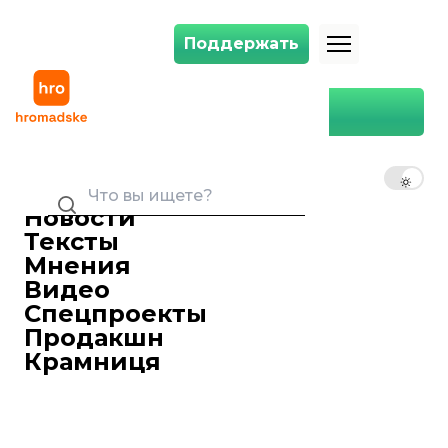
Поддержать
Поддержать
Запрет импорта зерна из Украины, пакет военной помощи от США и 
Главная
Война
Запрет импорта зерна из
Украины, пакет военной
RU
UK
EN
помощи от США и удар по
югу: главное за 19 июля
Новости
Тексты
Ярослав Герасименко
19 июля 2023 22:43
редактор ленты новостей
Мнения
Видео
Спецпроекты
Продакшн
Крамниця