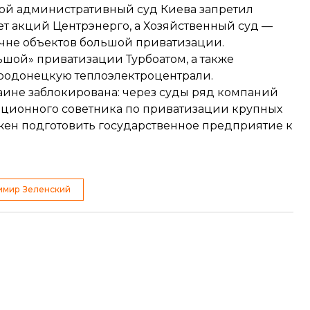
жной административный суд Киева
запретил
т акций Центрэнерго, а Хозяйственный суд —
ечне объектов большой приватизации.
льшой» приватизации
Турбоатом, а также
родонецкую теплоэлектроцентрали.
аине заблокирована: через суды ряд компаний
иционного советника по приватизации крупных
ен подготовить государственное предприятие к
имир Зеленский