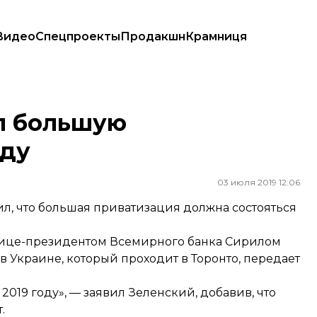
Видео
Спецпроекты
Продакшн
Крамниця
л большую
оду
03 июля 2019 12:06
, что большая приватизация должна состояться
 вице-президентом Всемирного банка Сирилом
 Украине, который проходит в Торонто,
передает
019 году», — заявил Зеленский, добавив, что
.