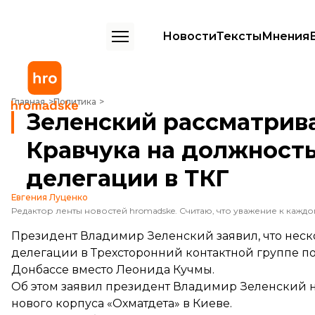
Новости
Тексты
Мнения
Зеленский рассматривает Резникова и Кравчука на должность глав
Главная
Политика
Зеленский рассматрива
Кравчука на должность
делегации в ТКГ
Евгения Луценко
Президент Владимир Зеленский заявил, что неск
делегации в Трехсторонний контактной группе п
Донбассе вместо Леонида Кучмы.
Об этом
заявил
президент Владимир Зеленский н
нового корпуса «Охматдета» в Киеве.