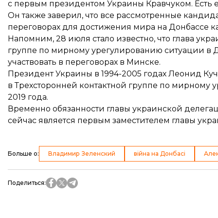
с первым президентом Украины Кравчуком. Есть е
Он также заверил, что все рассмотренные кандида
переговорах для достижения мира на Донбассе ка
Напомним, 28 июля стало известно, что глава ук
группе по мирному урегулированию ситуации в 
участвовать
в переговорах в Минске.
Президент Украины в 1994-2005 годах Леонид Ку
в Трехсторонней контактной группе по мирному 
2019 года.
Временно обязанности главы украинской делег
сейчас является первым заместителем главы укра
Больше о
:
Владимир Зеленский
війна на Донбасі
Але
Поделиться
: