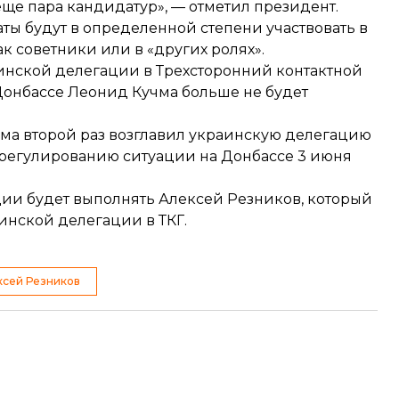
ще пара кандидатур», — отметил президент.
ты будут в определенной степени участвовать в
к советники или в «других ролях».
раинской делегации в Трехсторонний контактной
Донбассе
Леонид Кучма больше не будет
чма
второй раз возглавил
украинскую делегацию
урегулированию ситуации на Донбассе 3 июня
ации
будет выполнять Алексей Резников
, который
инской делегации в ТКГ.
ксей Резников