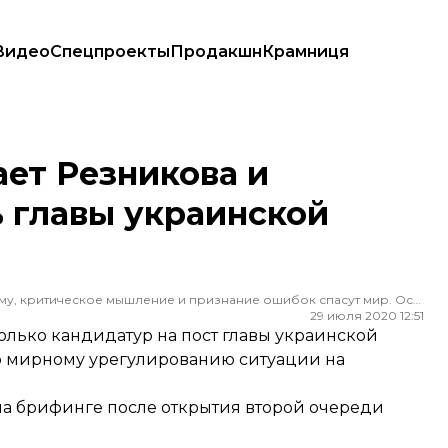
Видео
Спецпроекты
Продакшн
Крамниця
ы украинской делегации в ТКГ
ет Резникова и
 главы украинской
Редактор ленты новостей hromadske. Считаю, что уважение к каждому, критическое мышление и признание ошибок спасут мир. Особенно люблю новости о науке и космос
29 июля 2020 12:51
олько кандидатур на пост главы украинской
о мирному урегулированию ситуации на
а брифинге после открытия второй очереди