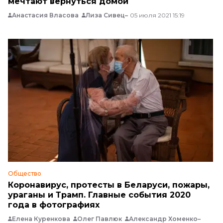
мечтают вернуться домой
Анастасия Власова
Лиза Сивец
05 июля 2021 15:19
Общество
Коронавирус, протесты в Беларуси, пожары,
ураганы и Трамп. Главные события 2020
года в фотографиях
Елена Куренкова
Олег Павлюк
Александр Хоменко