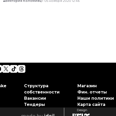
Виктория Коломиец
05 ноября 2020 12:46
ske
Структура
Магазин
собственности
Фин. отчеты
Вакансии
Наши политики
Тендеры
Карта сайта
Design
elt
ideil