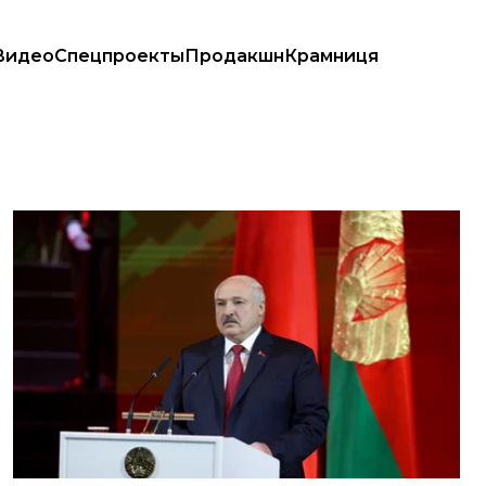
Видео
Спецпроекты
Продакшн
Крамниця