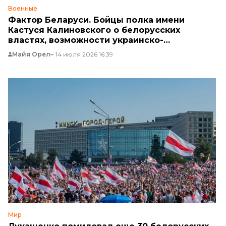
Военные
Фактор Беларуси. Бойцы полка имени
Кастуся Калиновского о белорусских
властях, возможности украинско-
белорусской войны и российских
Майя Орел
14 июля 2026 16:39
манипуляциях
Мир