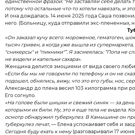
единственной фразой: “Не заставляй себя делать то,
потому что остальные что-то хотели навязать, и эт
И она дождалась. 14 июня 2025 года Саша позвон
него. (Больницу, куда отправили экс-плененных, н
Ту
«Он заказал кучу всего: мороженое, гематоген, шок
тысяч гривен, а когда уже вышла из супермаркета,
"сникерсы" и "пикники"”. Я засмеялась: “Попа не сл
не видели и капельки сахара».
Женщина делится эмоциями от вида своего люби
«Если бы мы не говорили по телефону и он не сказа
подошел, обнялись, вижу, что это его губы, нос, сер
Александр до плена весил 103 килограмма при рос
Его согнуло.
«На голове были шишки и свежий синяк — за день д
которыми их били. Ну, это я еще тела не видела.
осмотр обнаружил туберкулез. В Камышине он процв
туберкулез лечат
, — Елена успокаивает себя и за
Сегодня буду ехать к нему
(разговаривали 17 июня