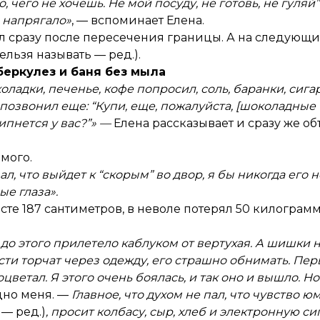
 чего не хочешь. Не мой посуду, не готовь, не гуляй”.
о напрягало»
, — вспоминает Елена.
ил сразу после пересечения границы. А на следующи
ельзя называть — ред.).
беркулез и баня без мыла
оладки, печенье, кофе попросил, соль, баранки, сигар
 позвонил еще: “Купи, еще, пожалуйста, [шоколадные 
ипнется у вас?”»
—
Елена рассказывает и сразу же об
мого.
л, что выйдет к “скорым” во двор, я бы никогда его н
ые глаза».
те 187 сантиметров, в неволе потерял 50 килограмм
о этого прилетело каблуком от вертухая. А шишки на
 Кости торчат через одежду, его страшно обнимать. 
етал. Я этого очень боялась, и так оно и вышло. Но
одно меня. —
Главное, что духом не пал, что чувство ю
 — ред.)
, просит колбасу, сыр, хлеб и электронную сиг