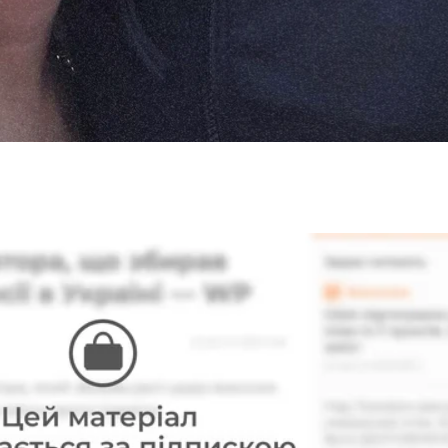
ями. Когда увидела, подкосились ноги. Если бы не зн
.
й дед. 52-летний Александр Страфун потерял в росс
 лицу:
«Мы найдем косметолога, чтобы вытереть тво