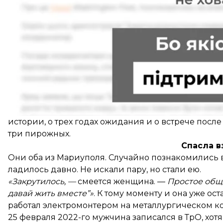
hromadske поговорило с 45-летней Еленой Юрчино
истории, о трех годах ожидания и о встрече пос
три пирожных.
Спасла в
Они оба из Мариуполя. Случайно познакомились в с
ладилось давно. Не искали пару, но стали ею.
«Закрутилось, —
смеется женщина. —
Простое обще
давай жить вместе”»
. К тому моменту и она уже о
работал электромонтером на металлургическом к
25 февраля 2022-го мужчина записался в ТрО, хотя