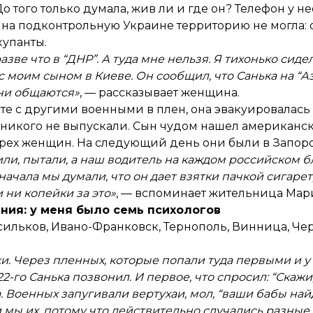
До того только думала, жив ли и где он? Телефон у н
ь на подконтрольную Украине территорию не могла:
купанты.
ве что в “ДНР”. А туда мне нельзя. Я тихонько сидела
с моим сыном в Киеве. Он сообщил, что Санька на “А
 они общаются»
, — рассказывает женщина.
сте с другими военными в плен, она эвакуировалась
 никого не выпускали. Сын чудом нашел американск
трех женщин. На следующий день они были в Запор
ли, пытали, а наш водитель на каждом российском бл
ачала мы думали, что он дает взятки пачкой сигарет
 ни копейки за это»
, — вспоминает жительница Мар
ния: у меня было семь психологов
Васильков, Ивано-Франковск, Тернополь, Винница, Че
ки. Через пленных, которые попали туда первыми и 
-го Санька позвонил. И первое, что спросил: “Скажи
 Военных запугивали вертухаи, мол, “ваши бабы найд
ы их, потому что действительно случались разные 