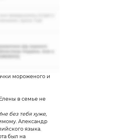
 запрещено) об их
пачки мороженого и
 Елены в семье не
не без тебя хуже,
бимому. Александр
ийского языка.
рта был на