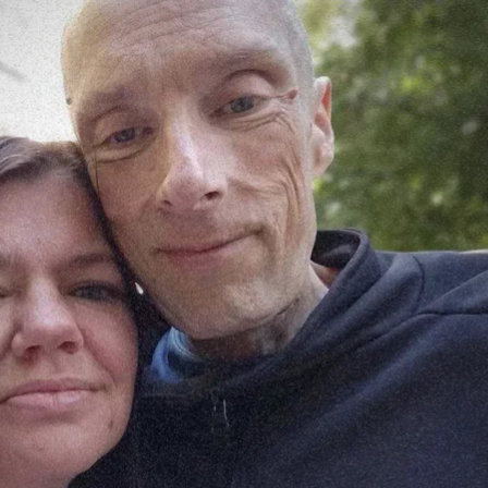
абного вторжения и после возвращения Александра из плена 14 ию
предоставлено hromadske
ера. Голосом подростка кто-то неизвестный сообщи
теперь своей маме позвонить».
У нее мелькнула мысль,
оит где-то под дверью, чтобы его впустили. Но в тр
е муж. Его вернули из плена. Но женщина, однако, не 
довое слово».
Он произнес. И сразу настороженно с
«Нет, нашла европейца, нафиг ты мне сдался»
. Он по