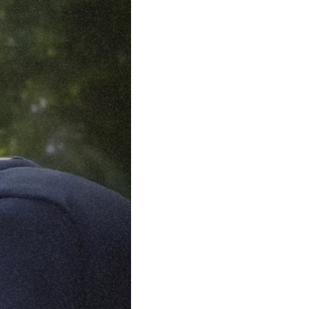
ня этого года
л:
«Привет, я дома»
.
 что это какой-то
убке вдруг раздалось:
верила:
«Это не
просил:
«Мы —
нял, он всегда