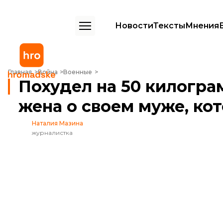
Новости
Тексты
Мнения
Похудел на 50 килограммов, потерял 7 сантиметров роста: жена о 
Главная
Война
Военные
Похудел на 50 килогра
жена о своем муже, ко
Наталия Мазина
журналистка