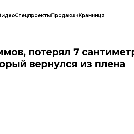
Видео
Спецпроекты
Продакшн
Крамниця
своем муже, который вернулся из плена
ммов, потерял 7 сантимет
торый вернулся из плена