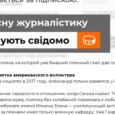
й (брать интервью у мужчины, пока идет следствие,
ле плена, на которой уже бывший пленный съел две 
зятка американского волонтера
оцсетях в 2017 году. Александр только развелся, у
ние переросло в отношения, когда Санька сказал: “М
ставила мужа, поэтому без колебаний переехала к лю
омбинате имени Ильича, Елена — учительницей англ
 за плечами имел только военную кафедру. Уже 1 ма