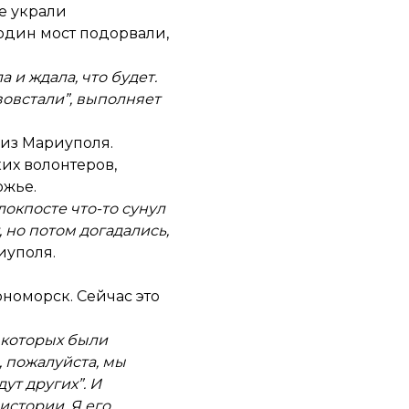
ее украли
 один мост подорвали,
 и ждала, что будет.
зовстали”, выполняет
 из Мариуполя.
их волонтеров,
ожье.
окпосте что-то сунул
, но потом догадались,
иуполя.
рноморск. Сейчас это
у которых были
, пожалуйста, мы
ут других”. И
истории. Я его