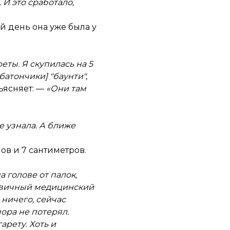
 И это сработало,
й день она уже была у
еты. Я скупилась на 5
батончики] "баунти",
ъясняет: —
«Они там
е узнала. А ближе
ов и 7 сантиметров.
 голове от палок,
Первичный медицинский
 ничего, сейчас
мора не потерял.
арету. Хоть и