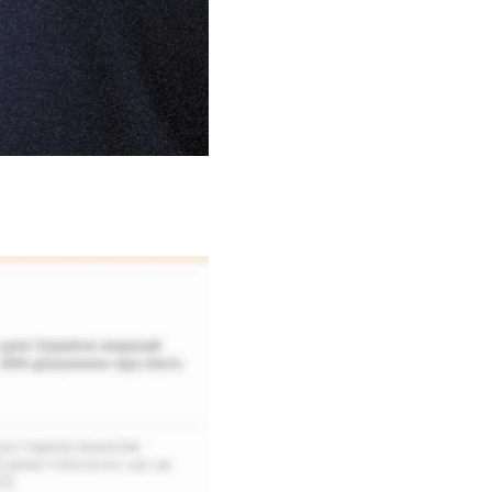
ала, если бы он не
ийском плену более 50
и морщинки».