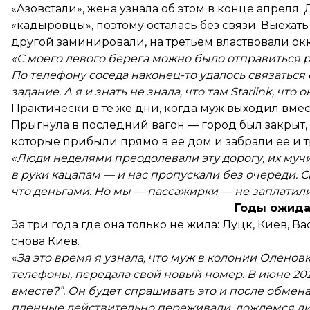
«Азовстали», жена узнала об этом в конце апреля. 
«кадыровцы», поэтому осталась без связи. Выехат
другой заминировали, на третьем властвовали ок
«С моего левого берега можно было отправиться раз
По телефону соседа наконец-то удалось связаться 
задание. А я и знать не знала, что там Starlink, что
Практически в те же дни, когда муж выходил вме
Прыгнула в последний вагон — город был закрыт,
которые прибыли прямо в ее дом и забрали ее и 
«Люди неделями преодолевали эту дорогу, их мучи
в руки кацапам — и нас пропускали без очереди. Сн
что деньгами. Но мы — пассажирки — не заплатили
Годы ожида
За три года где она только не жила: Луцк, Киев, 
снова Киев.
«За это время я узнала, что муж в колонии Оленов
телефоны, передала свой новый номер. В июне 2022
вместе?”.
Он будет спрашивать это и после обмена.
пленные действительно переживали, дождемся ли м