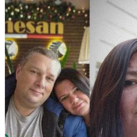
Елена Юрчина и Александр Страфун до полномасшт
14 июня Елену разбудил звонок с незнакомого ном
Она буркнула:
«Я очень счастлива за вас. Можете 
парень после ночной гулянки ошибся номером и ст
«Лен, это я».
Это мог быть только тот, кого ждала три года, — е
можешь быть ты, я знаю твой голос. Скажи наше ко
вместе?».
Она в тот же миг отреагировала шуткой:
понимал ее. И засмеялся.