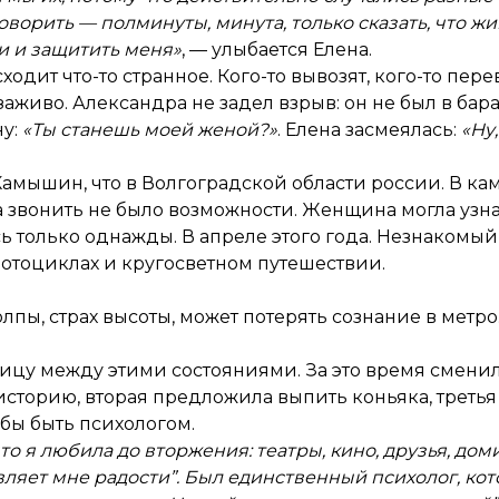
ворить — полминуты, минута, только сказать, что жив
ти и защитить меня»
, — улыбается Елена.
ходит что-то странное. Кого-то вывозят, кого-то пер
заживо. Александра не задел взрыв: он не был в бара
ну:
«Ты станешь моей женой?»
. Елена засмеялась:
«Ну,
Камышин, что в Волгоградской области россии. В ка
 звонить не было возможности. Женщина могла узнат
сь только однажды. В апреле этого года. Незнакомый
мотоциклах и кругосветном путешествии.
олпы, страх высоты, может потерять сознание в мет
зницу между этими состояниями. За это время смени
 историю, вторая предложила выпить коньяка, третья
 бы быть психологом.
о я любила до вторжения: театры, кино, друзья, доми
авляет мне радости”. Был единственный психолог, кот