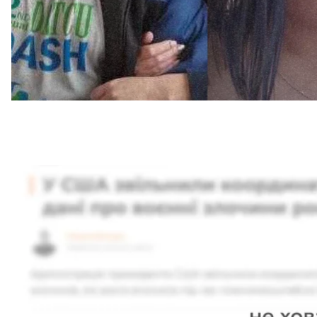
Підтримати
А потом она поехала к нему на встречу, с вкусност
сказал, что «вот я иду с телефоном», — не узнала бы
Напротив стоял не ее красавец-муж, а измученны
килограммов. Он обнял жену, провел рукой по ее