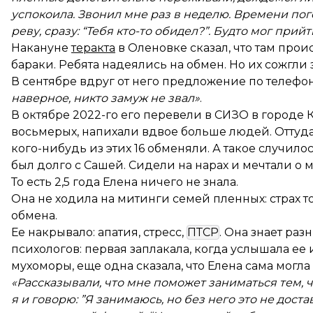
успокоила. Звонил мне раз в неделю. Времени пого
реву, сразу: “Тебя кто-то обидел?”. Будто мог прий
Накануне
теракта
в Оленовке сказал, что там проис
бараки. Ребята надеялись на обмен. Но их сожгли 
В сентябре вдруг от него предложение по телефо
наверное, никто замуж не звал»
.
В октябре 2022-го его перевели в СИЗО в городе 
восьмерых, напихали вдвое больше людей. Оттуда
кого-нибудь из этих 16 обменяли. А такое случило
был долго с Сашей. Сидели на нарах и мечтали о 
То есть 2,5 года Елена ничего не знала.
Она не ходила на митинги семей пленных: страх т
обмена.
Ее накрывало: апатия, стресс,
ПТСР
. Она знает ра
психологов: первая заплакала, когда услышала ее
мухоморы, еще одна сказала, что Елена сама могла
«Рассказывали, что мне поможет заниматься тем, чт
я и говорю: ”Я занимаюсь, но без него это не дост