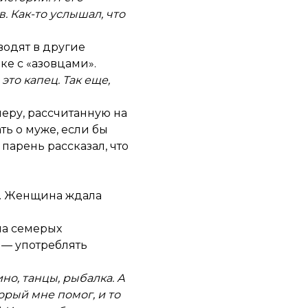
. Как-то услышал, что
еводят в другие
ке с «азовцами».
 это капец. Так еще,
меру, рассчитанную на
ь о муже, если бы
 парень рассказал, что
ро. Женщина ждала
ла семерых
 — употреблять
но, танцы, рыбалка. А
орый мне помог, и то