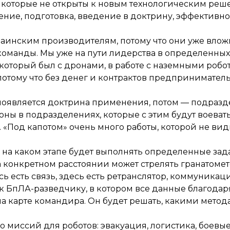
 которые не открыты к новым технологическим реш
ение, подготовка, введение в доктрину, эффективно
раинским производителям, потому что они уже вложи
оманды. Мы уже на пути лидерства в определенных 
 который был с дронами, в работе с наземными робо
, потому что без денег и контрактов предпринимател
появляется доктрина применения, потом — подразде
ны в подразделениях, которые с этим будут воевать
 «Под капотом» очень много работы, которой не вид
и на каком этапе будет выполнять определенные за
 конкретном расстоянии может стрелять гранатомето
сь есть связь, здесь есть ретранслятор, коммуникац
к БпЛА-разведчику, в котором все данные благода
на карте командира. Он будет решать, какими метода
о миссий для роботов: эвакуация, логистика, боевы