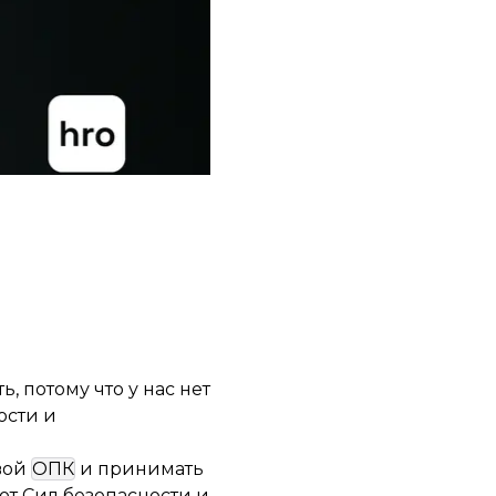
придумать что-то
 потому что у нас нет
ости и
свой
ОПК
и принимать
от Сил безопасности и