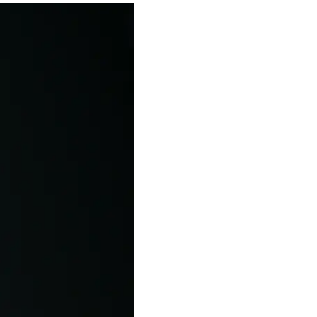
, что мы показали
огда у нас нет
 какова его
то большой вызов и
не можем, это дорого.
водителей, кто что
 собрать,
ть скорость,
ла действительно
стемы связи, новые
обы эти дроны были
 — не буду говорить
ое окно возможностей
мер, в Telegram-
самолеты, которые