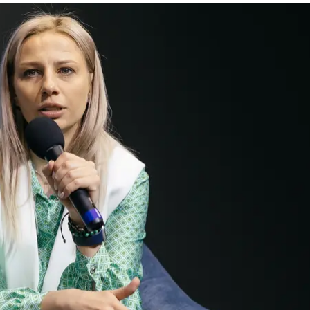
ны ведения войны. Они смотрят на нас и учатся. То
, что
FPV-дроны
не могут заменить артиллерию. Но к
 то FPV такие проблемы решают.
 об обеспечении, но и считать, сколько что стоит и
ртиллерии. Однако технологии не стоят на месте, э
ланов»
у нас над городами. Сбивать их ракетами мы 
ашу сторону. Поэтому мы ищем решения среди произ
то имеет определенные части решения, чтобы все это
какой высоте оно должно долетать, какой должна бы
 при проектировании своей наработки, чтобы она бы
ь уже не работают. Значит, нам нужно развивать си
вые антенны и частоты, на новейшие управления, чт
 от FPV-дронов к роям дронов или каким-то другим
ад которыми работаем.
короткое время, до 6 месяцев. Это как раз маленьк
призы для врага, потому что он адаптируется. Напри
ромов. Они уже закрыли железными ангарами свои 