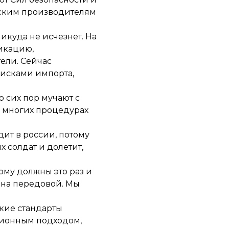
инским производителям
икуда не исчезнет. На
икацию,
тели. Сейчас
рисками импорта,
 сих пор мучают с
во многих процедурах
дит в россии, потому
х солдат и долетит,
ому должны это раз и
а на передовой. Мы
ские стандарты
ационным подходом,