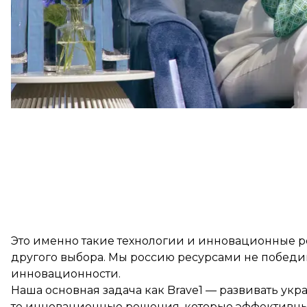
были доступны. То есть наши дроны уже туда не 
другое, чтобы они залетали внутрь или как-то их 
Это именно такие технологии и инновационные р
другого выбора. Мы россию ресурсами не победи
инновационности.
Наша основная задача как Brave1 — развивать ук
те инновационные решения, которые эффективны. 