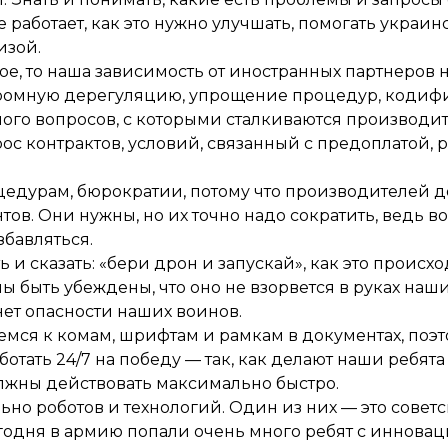
е работает, как это нужно улучшать, помогать укра
изой.
ое, то наша зависимость от иностранных партнеров н
огромную дерегуляцию, упрощение процедур, кодиф
ного вопросов, с которыми сталкиваются производи
ос контрактов, условий, связанный с предоплатой, 
едурам, бюрократии, потому что производителей до
тов. Они нужны, но их точно надо сократить, ведь 
збавляться.
и сказать: «бери дрон и запускай», как это происхо
ы быть убеждены, что оно не взорвется в руках наши
нет опасности наших воинов.
емся к комам, шрифтам и рамкам в документах, поэт
ботать 24/7 на победу — так, как делают наши ребят
олжны действовать максимально быстро.
ьно роботов и технологий. Один из них — это совет
сегодня в армию попали очень много ребят с иннов