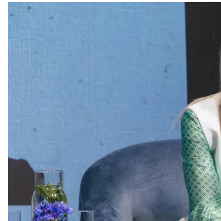
Сейчас многие крупные страны меняют свои доктри
первыми, — это эффективность дронов. Очевидно
боеприпасов на поле, потому что их не поставили,
Поскольку мы в Украине должны говорить не только
эффективность, то FPV-дроны часто эффективнее а
для Украины, и для всех.
Сейчас есть большая проблема с количеством
«ор
Они корректируют ракеты, артиллерию,
КАБы
в н
может сделать, помогаем с тестированиями тем, к
протестировать, прокоммуницировать, скажем, на 
выяснить детали, нюансы, о которых нужно знать
эффективной.
россия нарастила свои
РЭБы
— наши дроны и связ
технологии, РЭБ-устойчивость, переходить на но
эффективными. Нам нужно переходить, например,
обо всех секретах и инновационных сюрпризах, н
Сейчас асимметрия в технологиях работает очень 
работать инновационно, чтобы готовить новые сюр
каналах появилась фотография российских аэрод