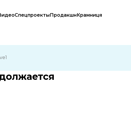
Видео
Спецпроекты
Продакшн
Крамниця
ve1
одолжается