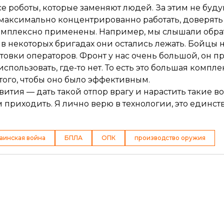
е роботы, которые заменяют людей. За этим не буду
максимально концентрированно работать, доверять 
комплексно применены. Например, мы слышали обра
 в некоторых бригадах они остались лежать. Бойцы н
овки операторов. Фронт у нас очень большой, он пр
спользовать, где-то нет. То есть это большая компл
ого, чтобы оно было эффективным.
звития — дать такой отпор врагу и нарастить такие 
ам приходить. Я лично верю в технологии, это единс
аинская война
БПЛА
ОПК
производство оружия