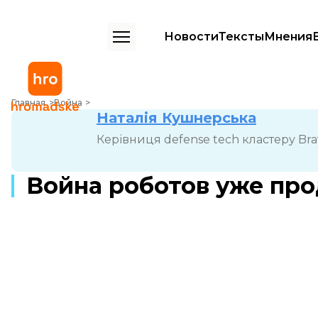
Новости
Тексты
Мнения
Война роботов уже продолжается
Главная
Война
Наталія Кушнерська
Керівниця defense tech кластеру Bra
Война роботов уже пр