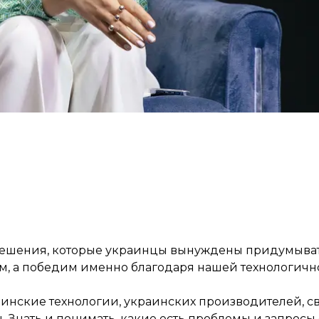
попадают, функцию не выполняют, поэтому нам надо 
оттуда выманивать.
ешения, которые украинцы вынуждены придумывать,
м, а победим именно благодаря нашей технологичн
раинские технологии, украинских производителей, 
Знать и понимать, какие есть проблемы и запросы 