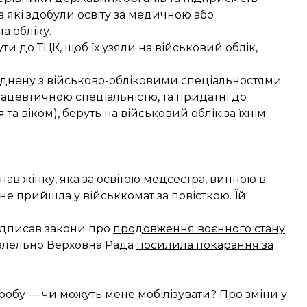
а які здобули освіту за медичною або
а обліку.
 до ТЦК, щоб їх узяли на військовий облік,
ріднену з військово-обліковими спеціальностями
мацевтичною спеціальністю, та придатні до
а віком), беруть на військовий облік за їхнім
нав жінку, яка за освітою медсестра, винною в
 не прийшла у військкомат за повісткою. Їй
дписав закони про
продовження воєнного стану
аралельно Верховна Рада
посилила покарання за
робу — чи можуть мене мобілізувати? Про зміни у