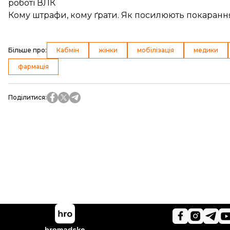
роботі ВЛК
Кому штрафи, кому ґрати. Як посилюють покарання
Більше про
:
Кабмін
жінки
мобілізація
медики
фармація
Поділитися
: