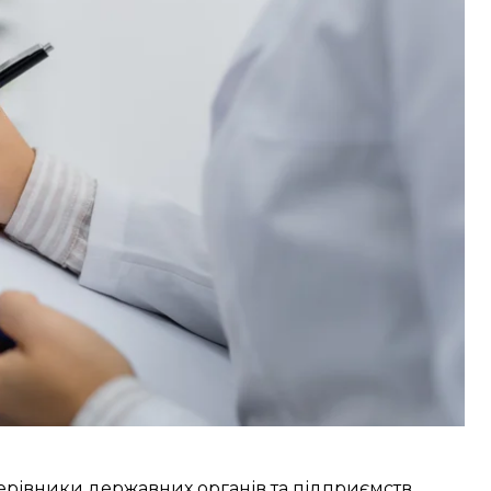
ня,
звернула
увагу «Судово-юридична газета».
 на військовий облік, якщо бажають працювати
були освіту за медичною або фармацевтичною
бліку, могли працевлаштовуватися як
 таку норму виключили.
рівники державних органів та підприємств