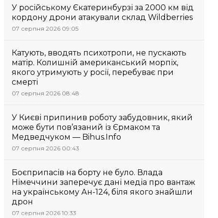
У російському Єкатеринбурзі за 2000 км від
кордону дрони атакували склад Wildberries
07 серпня 2026 09:05
Катують, вводять психотропи, не пускають
матір. Колишній американський морпіх,
якого утримують у росії, перебуває при
смерті
07 серпня 2026 08:48
У Києві припинив роботу забудовник, який
може бути пов’язаний із Єрмаком та
Медведчуком — Bihus.Info
07 серпня 2026 00:43
Боєприпасів на борту не було. Влада
Німеччини заперечує дані медіа про вантаж
на українському Ан-124, біля якого знайшли
дрон
07 серпня 2026 10:33