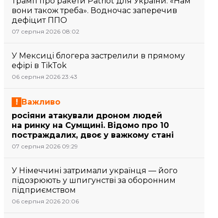
Трамп про ракети Patriot для України: «Нам
вони також треба». Водночас заперечив
дефіцит ППО
07 серпня 2026 08:02
У Мексиці блогера застрелили в прямому
ефірі в TikTok
06 серпня 2026 23:43
Важливо
росіяни атакували дроном людей
на ринку на Сумщині. Відомо про 10
постраждалих, двоє у важкому стані
07 серпня 2026 09:29
У Німеччині затримали українця — його
підозрюють у шпигунстві за оборонним
підприємством
06 серпня 2026 20:06