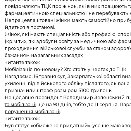
повідомляють ТЦК про жінок, які в них працюють т
фармацевтичною спеціальністю і не перебувають н
Непрацевлаштовані жінки мають самостійно прибути
йдеться в постанові.
Жінок, які мають спеціальність або професію, спо
(крім тих, які здобули освіту за медичною або фар
проходження військової служби за станом здоров’я т
бажанням на загальних засадах.
читайте також:
Мобілізація по-новому? Хто стоїть у чергах до ТЦК
Нагадаємо, 16 травня суд Закарпатської області
виз
ухиленні від військового обліку
після того, як вона
призначили штраф розміром 5100 гривень.
Нещодавно президент Володимир Зеленський пі
та мобілізації
ще на 90 днів, тобто до 11 серпня. П
порушення мобілізації
.
читайте також:
Був статус «обмежено придатний», усе ще маю хво