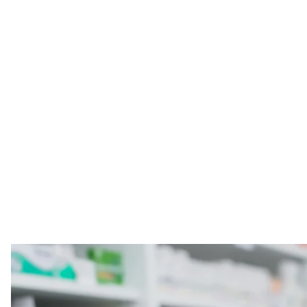
Ілюстрати
Deposit
Кабінет Міністрів виключив норму, за якою медики
обліку в ТЦК (військкоматах), могли працевлаштов