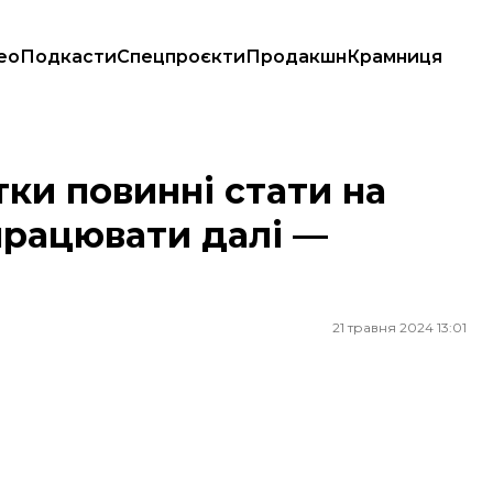
ео
Подкасти
Спецпроєкти
Продакшн
Крамниця
працювати далі — постанова уряду
ки повинні стати на
працювати далі —
21 травня 2024 13:01