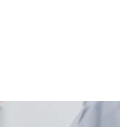
вне фото
photos
ні чи фармацевтки, які не стоять на військовому
уватися як невійськовозобов’язані.