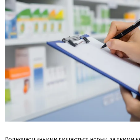
Відповідні зміни уряд вніс
постановою
від 16 трав
Тепер усі медикині та фармацевтки повинні стати
далі.
Раніше ця норма передбачала, що жінки, які здо
спеціальністю та не перебували на військовому о
невійськовозобов’язані до кінця 2026 року. Тепер
Водночас чинними лишаються норми, за якими ке