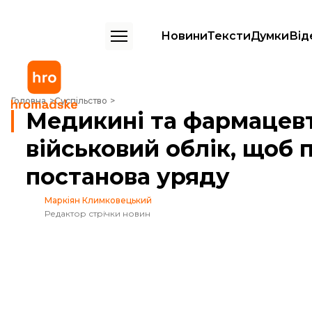
Новини
Тексти
Думки
Від
Медикині та фармацевтки повинні стати на військовий облік, щоб 
Головна
Суспільство
Медикині та фармацевт
військовий облік, щоб 
постанова уряду
Маркіян Климковецький
Редактор стрічки новин