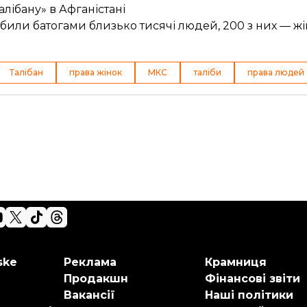
лібану» в Афганістані
побили батогами близько тисячі людей, 200 з них — ж
Талібан
права жінок
МКС
таліби
права людей
ske
Реклама
Крамниця
Продакшн
Фінансові звіти
Вакансії
Наші політики