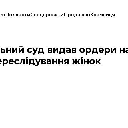
ео
Подкасти
Спецпроєкти
Продакшн
Крамниця
ібану» за переслідування жінок
ьний суд видав ордери н
переслідування жінок